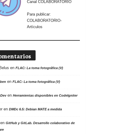
Canal COLABORATORIO
Para publicar:
COLABORATORIO-
Artículos
omentarios
Belus
en
FLAC: La toma fotográfica (V)
en
ben
FLAC: La toma fotográfica (V)
en
oDev
Herramientas disponibles en CodeIgniter
er
en
DMDc 6.5: Debian MATE a medida
en
GitHub y GitLab. Desarrollo colaborativo de
are