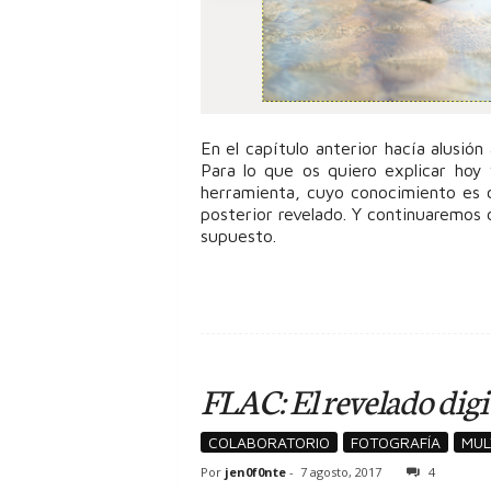
En el capítulo anterior hacía alusión
Para lo que os quiero explicar hoy
herramienta, cuyo conocimiento es 
posterior revelado. Y continuaremos 
supuesto.
FLAC: El revelado digit
COLABORATORIO
FOTOGRAFÍA
MUL
Por
jen0f0nte
-
7 agosto, 2017
4