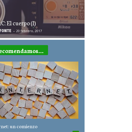
: El cuerpo (I)
F0NTE
-
20 febrero, 2017
ecomendamos...
rnet: un comienzo