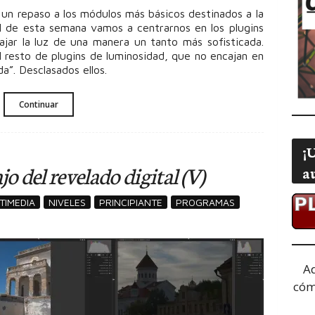
s un repaso a los módulos más básicos destinados a la
el de esta semana vamos a centrarnos en los plugins
jar la luz de una manera un tanto más sofisticada.
l resto de plugins de luminosidad, que no encajan en
da”. Desclasados ellos.
Continuar
¡
jo del revelado digital (V)
a
TIMEDIA
NIVELES
PRINCIPIANTE
PROGRAMAS
A
cóm