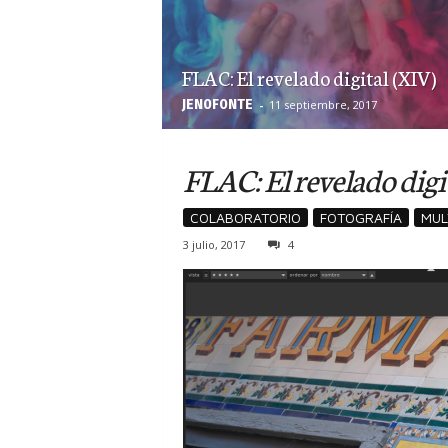
FLAC: El revelado digital (XIV)
JEN0F0NTE
-
11 septiembre, 2017
FLAC: El revelado digit
COLABORATORIO
FOTOGRAFÍA
MUL
3 julio, 2017
4