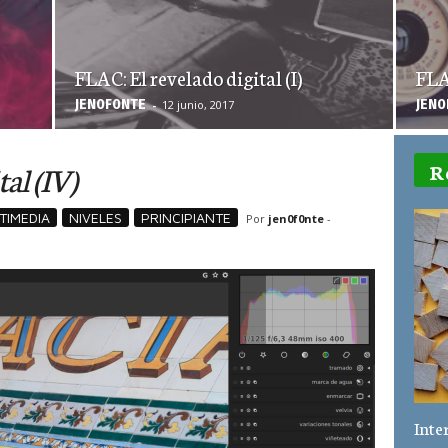
FLAC: El revelado digital (I)
FLAC
JEN0F0NTE
JEN0
-
12 junio, 2017
al (IV)
R
TIMEDIA
NIVELES
PRINCIPIANTE
Por
jen0f0nte
-
Inte