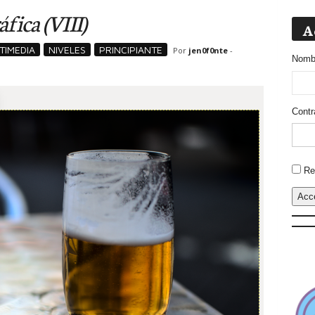
fica (VIII)
A
TIMEDIA
NIVELES
PRINCIPIANTE
Por
jen0f0nte
-
Nombr
Contr
Altern
Re
Acc