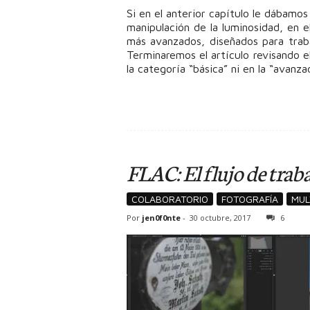
Si en el anterior capítulo le dábamo
manipulación de la luminosidad, en 
más avanzados, diseñados para traba
Terminaremos el artículo revisando e
la categoría “básica” ni en la “avanza
FLAC: El flujo de traba
COLABORATORIO
FOTOGRAFÍA
MUL
Por
jen0f0nte
-
30 octubre, 2017
6