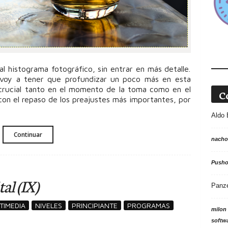
 al histograma fotográfico, sin entrar en más detalle.
 voy a tener que profundizar un poco más en esta
crucial tanto en el momento de la toma como en el
C
con el repaso de los preajustes más importantes, por
Aldo 
Continuar
nacho
Push
al (IX)
Panz
TIMEDIA
NIVELES
PRINCIPIANTE
PROGRAMAS
milon
softw