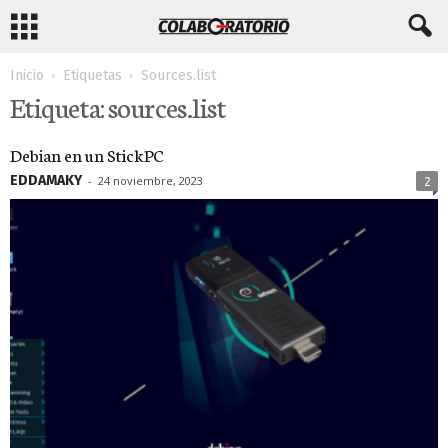
Inicio
Etiquetas
Sources.list
Etiqueta: sources.list
Debian en un StickPC
EDDAMAKY
-
24 noviembre, 2023
2