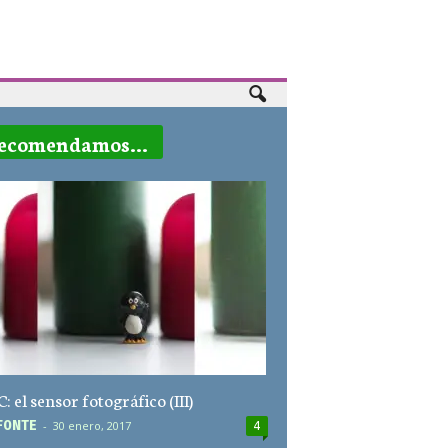
ecomendamos...
 el sensor fotográfico (III)
F0NTE
-
30 enero, 2017
4