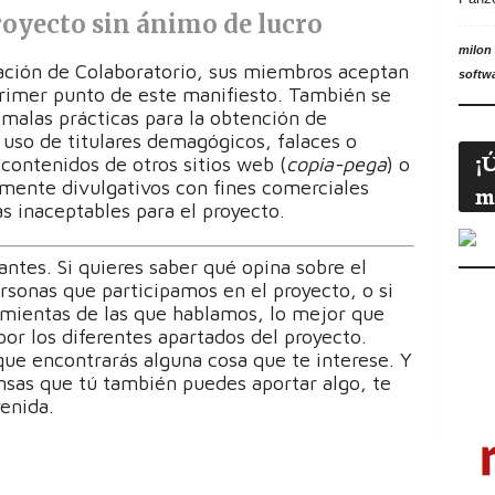
royecto sin ánimo de lucro
milon
iación de Colaboratorio, sus miembros aceptan
softw
primer punto de este manifiesto. También se
alas prácticas para la obtención de
El uso de titulares demagógicos, falaces o
¡
e contenidos de otros sitios web (
copia-pega
) o
samente divulgativos con fines comerciales
m
as inaceptables para el proyecto.
ntes. Si quieres saber qué opina sobre el
ersonas que participamos en el proyecto, o si
amientas de las que hablamos, lo mejor que
or los diferentes apartados del proyecto.
e encontrarás alguna cosa que te interese. Y
nsas que tú también puedes aportar algo, te
enida.