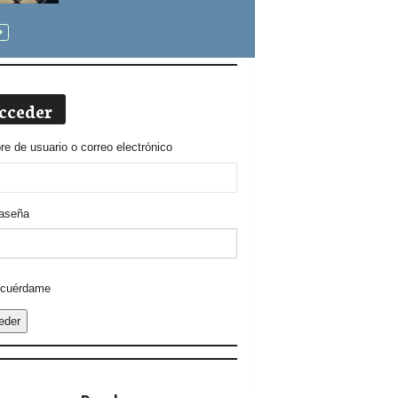
cceder
e de usuario o correo electrónico
aseña
ative:
cuérdame
eder