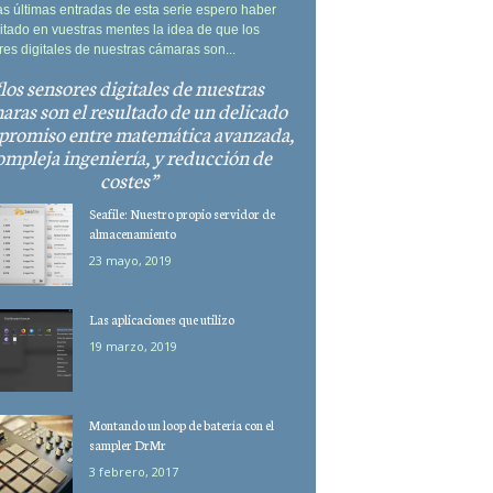
as últimas entradas de esta serie espero haber
tado en vuestras mentes la idea de que los
es digitales de nuestras cámaras son...
los sensores digitales de nuestras
aras son el resultado de un delicado
romiso entre matemática avanzada,
ompleja ingeniería, y reducción de
costes
Seafile: Nuestro propio servidor de
almacenamiento
23 mayo, 2019
Las aplicaciones que utilizo
19 marzo, 2019
Montando un loop de batería con el
sampler DrMr
3 febrero, 2017