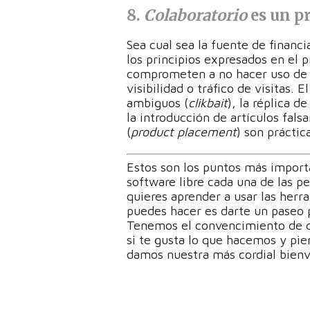
8.
Colaboratorio
es un p
Sea cual sea la fuente de financ
los principios expresados en el 
comprometen a no hacer uso de m
visibilidad o tráfico de visitas. 
ambiguos (
clikbait
), la réplica d
la introducción de artículos fal
(
product placement
) son práctic
Estos son los puntos más importa
software libre cada una de las p
quieres aprender a usar las herr
puedes hacer es darte un paseo p
Tenemos el convencimiento de qu
si te gusta lo que hacemos y pie
damos nuestra más cordial bienv