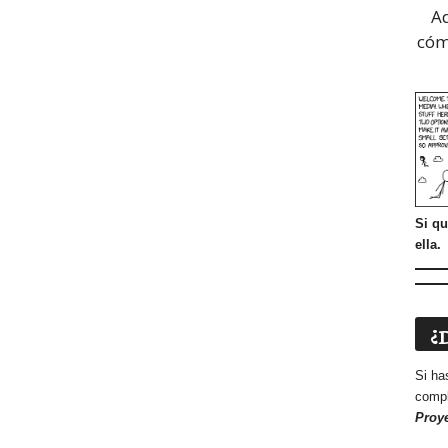
A
cóm
Si qu
ella.
¿
Si ha
compl
Proy