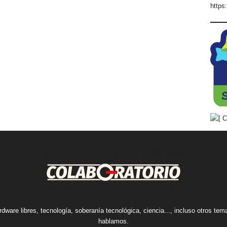
https
rdware libres, tecnología, soberanía tecnológica, ciencia..., incluso otros te
hablamos.