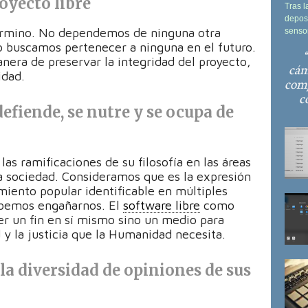
oyecto libre
Tras l
deposi
término. No dependemos de ninguna otra
sensor
o buscamos pertenecer a ninguna en el futuro.
era de preservar la integridad del proyecto,
cám
idad.
comp
c
efiende, se nutre y se ocupa de
as ramificaciones de su filosofía en las áreas
la sociedad. Consideramos que es la expresión
ento popular identificable en múltiples
ebemos engañarnos. El
software libre
como
er un fin en sí mismo sino un medio para
d y la justicia que la Humanidad necesita.
la diversidad de opiniones de sus