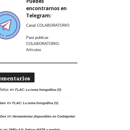
Puedes
encontrarnos en
Telegram:
Canal COLABORATORIO
Para publicar:
COLABORATORIO-
Artículos
omentarios
Belus
en
FLAC: La toma fotográfica (V)
en
ben
FLAC: La toma fotográfica (V)
en
oDev
Herramientas disponibles en CodeIgniter
er
en
DMDc 6.5: Debian MATE a medida