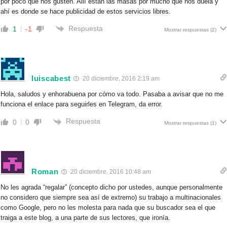
por poco que nos gusten. Allí están las masas por mucho que nos duela y
ahí es donde se hace publicidad de estos servicios libres.
Respuesta
1
-1
Mostrar respuestas
(2)
luiscabest
20 diciembre, 2016 2:19 am
Hola, saludos y enhorabuena por cómo va todo. Pasaba a avisar que no me
funciona el enlace para seguirles en Telegram, da error.
Respuesta
0
0
Mostrar respuestas
(1)
Roman
20 diciembre, 2016 10:48 am
No les agrada “regalar” (concepto dicho por ustedes, aunque personalmente
no considero que siempre sea así de extremo) su trabajo a multinacionales
como Google, pero no les molesta para nada que su buscador sea el que
traiga a este blog, a una parte de sus lectores, que ironía.