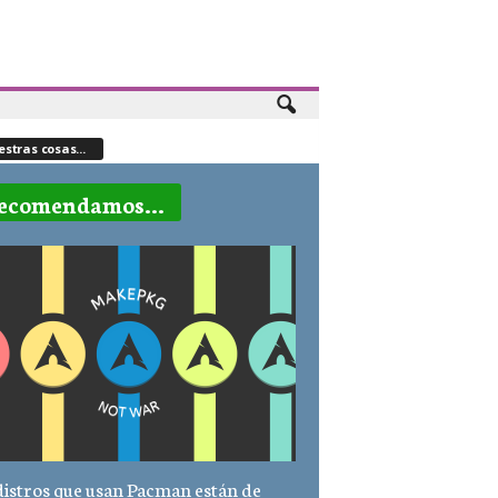
stras cosas...
ecomendamos...
distros que usan Pacman están de