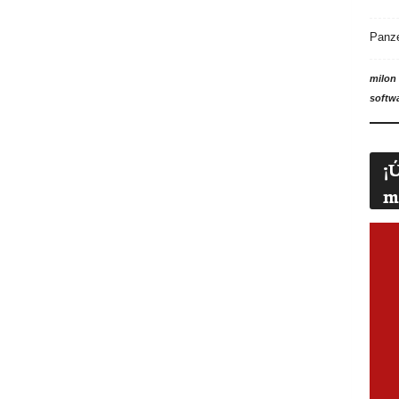
Panz
milon
softw
¡
m