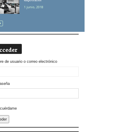
1 junio, 2018
cceder
e de usuario o correo electrónico
aseña
ative:
cuérdame
eder