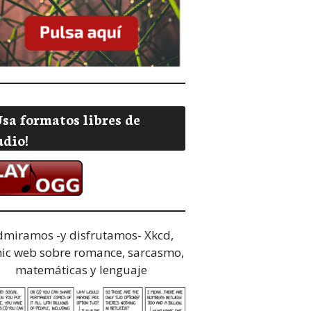
Usa formatos libres de
udio!
dmiramos -y disfrutamos-
Xkcd,
ic web sobre romance, sarcasmo,
matemáticas y lenguaje