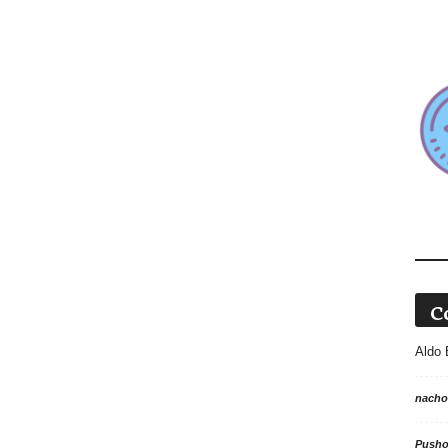
C
Aldo 
nacho
Push