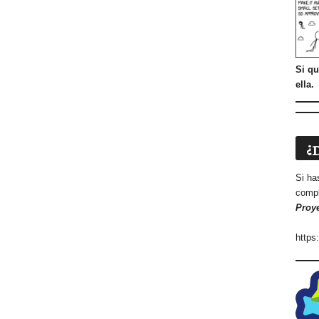
Si qu
ella.
¿
Si ha
compl
Proy
https