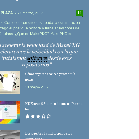
te
 PLAZA
-
28 marzo, 2017
11
s. Como lo prometido es deuda, a continuación
trego el post que pondrá a trabajar los cores de
áquinas. ¿Qué es MakePKG? MakePKG es...
l acelerar la velocidad de MakePKG
eleraremos la velocidad con la que
instalamos
software
desde esos
repositorios
Cómo organizo tareas y tomo mis
notas
14 mayo, 2019
KDE neon 5.8: algo más que un Plasma
liviano
Los puentes: la maldición de los
empresarios