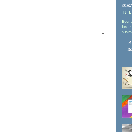
suer
TETE
Buena
les en
sus m
A
ac