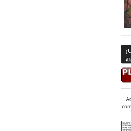
¡
a
A
cóm