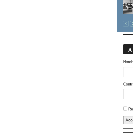
A
Nombr
Contr
Altern
Re
Acc