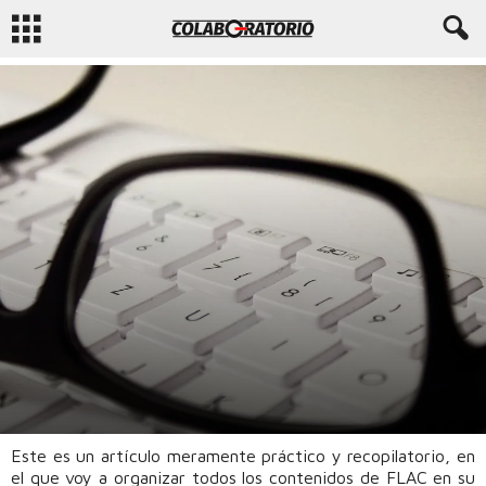
COLABORATORIO
FOTOGRAFÍA
MULTIMEDIA
NIVELES
PRINCIPIANTE
11901
5
Este es un artículo meramente práctico y recopilatorio, en
Por
jen0f0nte
-
27 noviembre, 2017
el que voy a organizar todos los contenidos de FLAC en su