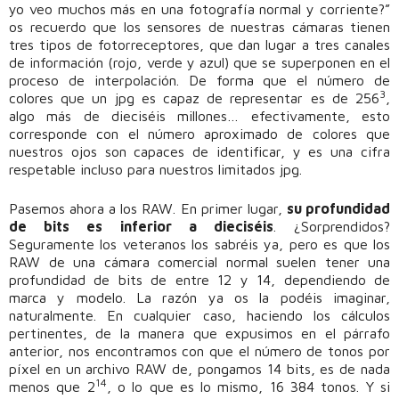
yo veo muchos más en una fotografía normal y corriente?”
os recuerdo que los sensores de nuestras cámaras tienen
tres tipos de fotorreceptores, que dan lugar a tres canales
de información (rojo, verde y azul) que se superponen en el
proceso de interpolación. De forma que el número de
3
colores que un jpg es capaz de representar es de 256
,
algo más de dieciséis millones… efectivamente, esto
corresponde con el número aproximado de colores que
nuestros ojos son capaces de identificar, y es una cifra
respetable incluso para nuestros limitados jpg.
Pasemos ahora a los RAW. En primer lugar,
su profundidad
de bits es inferior a dieciséis
. ¿Sorprendidos?
Seguramente los veteranos los sabréis ya, pero es que los
RAW de una cámara comercial normal suelen tener una
profundidad de bits de entre 12 y 14, dependiendo de
marca y modelo. La razón ya os la podéis imaginar,
naturalmente. En cualquier caso, haciendo los cálculos
pertinentes, de la manera que expusimos en el párrafo
anterior, nos encontramos con que el número de tonos por
píxel en un archivo RAW de, pongamos 14 bits, es de nada
14
menos que 2
, o lo que es lo mismo, 16 384 tonos. Y si