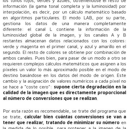
los tonos rojos, verdes y azules, obteniéndose el resto de
información (la gama tonal completa y la luminosidad) por
interpolación, es decir, por un cálculo matemático basado
en algoritmos particulares. El modo LAB, por su parte,
gestiona los datos de una manera completamente
diferente: el canal L contiene la información de la
luminosidad global de la imagen, y los canales A y B
restantes almacenan datos relacionados con los colores:
verde y magenta en el primer canal, y azul y amarillo en el
segundo. El resto de colores se obtiene por combinación de
ambos canales. Pues bien, para pasar de un modo a otro se
requieren complejos cálculos matemáticos que asignen a los
píxeles un valor lo más aproximado posible en el modo de
destino basándose en los datos del modo de origen. Este
cambio y la asignación de valores numéricos a cada píxel no
se hace a “coste cero”:
supone cierta degradación en la
calidad de la imagen que es directamente proporcional
al número de conversiones que se realizan
.
Por esta razón es recomendable, se trate del programa que
se trate,
calcular bien cuántas conversiones se van a
tener que realizar, tratando de minimizar su número
en
la medida de lo posible, para proteger a la imagen de la