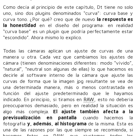
Como decía al principio de este capítulo, Dt tiene no solo
uno, sino dos plugins denominados “curva”: curva base y
curva tono. ¿Por qué? creo que de nuevo
la respuesta es
la honestidad
en el diseño del programa: en realidad
“curva base” es un plugin que podría perfectamente estar
“escondido”. Ahora mismo lo explico.
Todas las cámaras aplican un ajuste de curvas de una
manera u otra. Cada vez que cambiamos los ajustes de
cámara (tienen denominaciones diferentes: modo “vívido”,
“natural”, “neutral son algunas de ellas) lo que hacemos es
decirle al software interno de la cámara que ajuste las
curvas de forma que la imagen jpg resultante se vea de
una determinada manera, más o menos contrastada en
función del ajuste predeterminado que le hayamos
indicado. En principio, si tiramos en
RAW
, esto no debería
preocuparnos demasiado, pero en realidad la situación es
algo más compleja.
El ajuste también afecta a la
previsualización en pantalla
cuando hacemos la
fotografía
y, además, al histograma
de la misma. Esta es
una de las razones por las que siempre se recomienda, si
hacemos fotos en RAW, que ajustemos todos los