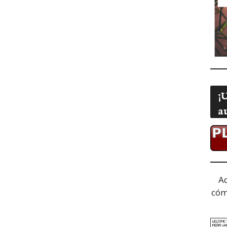
¡
a
A
cóm