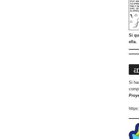
Si qu
ella.
¿
Si ha
compl
Proy
https