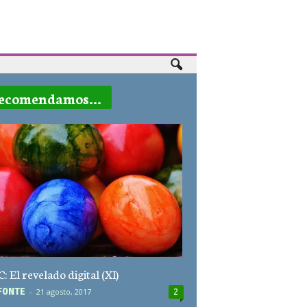
ecomendamos...
 El revelado digital (XI)
F0NTE
-
21 agosto, 2017
2