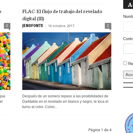
A
o
FLAC: El flujo de trabajo del revelado
digital (III)
Nombr
JEN0F0NTE
-
16 octubre, 2017
2
2
Contr
Altern
Re
Acc
 que
Después de un somero repaso a las posibilidades de
el
Darktable en el revelado en blanco y negro, le toca el
turno al color. Como...
Página 1 de 4