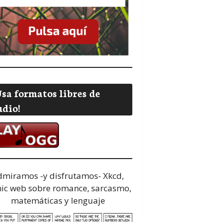
Usa formatos libres de
udio!
dmiramos -y disfrutamos-
Xkcd,
ic web sobre romance, sarcasmo,
matemáticas y lenguaje