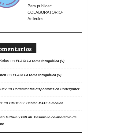
Para publicar:
COLABORATORIO-
Artículos
omentarios
Belus
en
FLAC: La toma fotográfica (V)
en
ben
FLAC: La toma fotográfica (V)
en
oDev
Herramientas disponibles en CodeIgniter
er
en
DMDc 6.5: Debian MATE a medida
en
GitHub y GitLab. Desarrollo colaborativo de
are