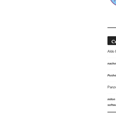
C
Aldo 
nacho
Push
Panz
milon
softw