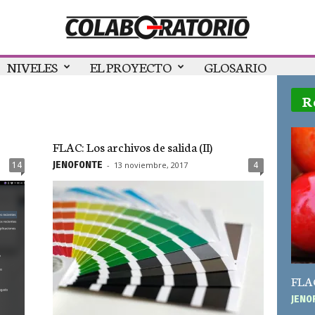
NIVELES
EL PROYECTO
GLOSARIO
R
FLAC: Los archivos de salida (II)
JEN0F0NTE
-
13 noviembre, 2017
14
4
FLAC:
JEN0