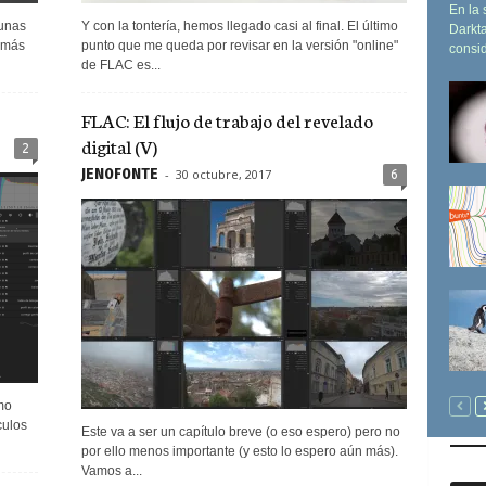
En la 
gunas
Y con la tontería, hemos llegado casi al final. El último
Darkta
a más
punto que me queda por revisar en la versión "online"
consid
de FLAC es...
FLAC: El flujo de trabajo del revelado
digital (V)
2
JEN0F0NTE
-
30 octubre, 2017
6
mo
culos
Este va a ser un capítulo breve (o eso espero) pero no
por ello menos importante (y esto lo espero aún más).
Vamos a...