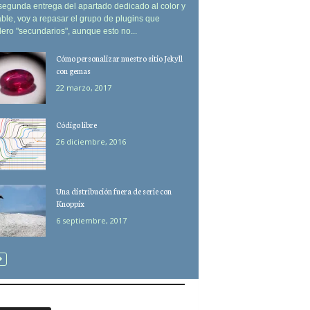
segunda entrega del apartado dedicado al color y
ble, voy a repasar el grupo de plugins que
ero "secundarios", aunque esto no...
Cómo personalizar nuestro sitio Jekyll
con gemas
22 marzo, 2017
Código libre
26 diciembre, 2016
Una distribución fuera de serie con
Knoppix
6 septiembre, 2017