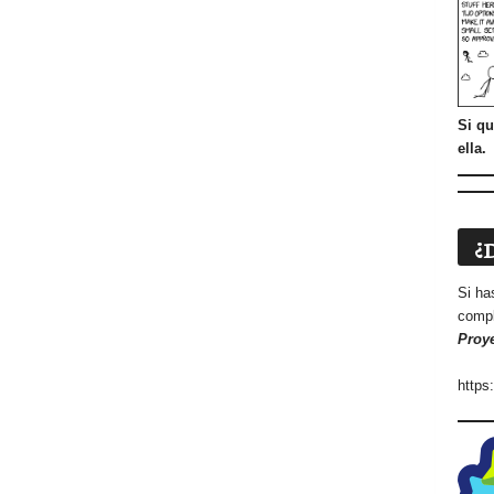
Si qu
ella.
¿
Si ha
compl
Proy
https