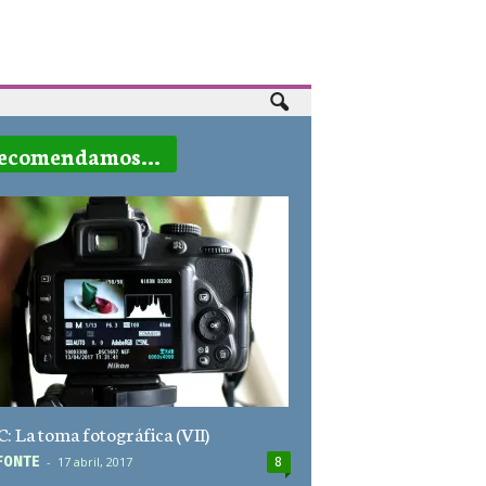
ecomendamos...
: La toma fotográfica (VII)
F0NTE
-
17 abril, 2017
8