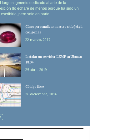
l largo segmento dedicado al arte de la
sición (lo echaré de menos porque ha sido un
 escribirlo, pero solo en parte,...
Cómo personalizar nuestro sitio Jekyll
con gemas
22 marzo, 2017
Instalar un servidor LEMP en Ubuntu
18.04
25 abril, 2019
Código libre
26 diciembre, 2016