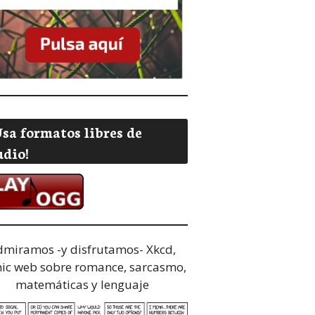
Usa formatos libres de
udio!
dmiramos -y disfrutamos-
Xkcd,
ic web sobre romance, sarcasmo,
matemáticas y lenguaje