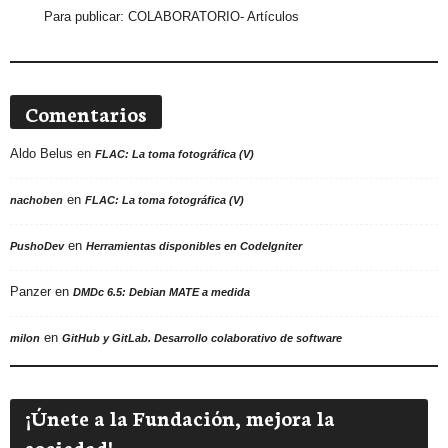
Para publicar:
COLABORATORIO- Artículos
Comentarios
Aldo Belus
en
FLAC: La toma fotográfica (V)
en
nachoben
FLAC: La toma fotográfica (V)
en
PushoDev
Herramientas disponibles en CodeIgniter
Panzer
en
DMDc 6.5: Debian MATE a medida
en
milon
GitHub y GitLab. Desarrollo colaborativo de software
¡Únete a la Fundación, mejora la
sociedad!