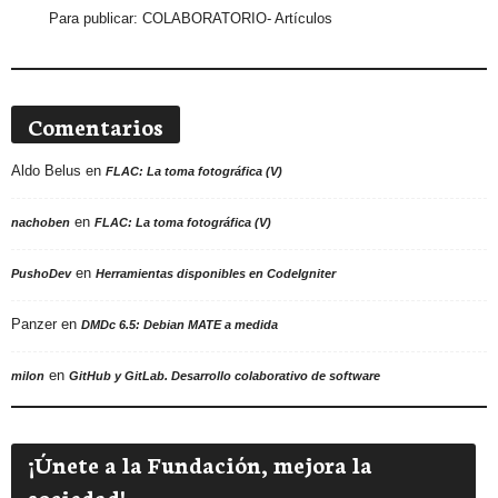
Para publicar:
COLABORATORIO- Artículos
Comentarios
Aldo Belus
en
FLAC: La toma fotográfica (V)
en
nachoben
FLAC: La toma fotográfica (V)
en
PushoDev
Herramientas disponibles en CodeIgniter
Panzer
en
DMDc 6.5: Debian MATE a medida
en
milon
GitHub y GitLab. Desarrollo colaborativo de software
¡Únete a la Fundación, mejora la
sociedad!