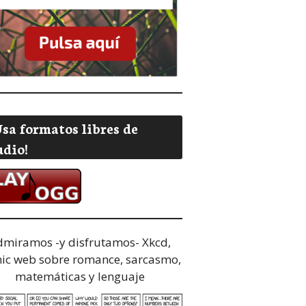
Usa formatos libres de
udio!
dmiramos -y disfrutamos-
Xkcd,
ic web sobre romance, sarcasmo,
matemáticas y lenguaje