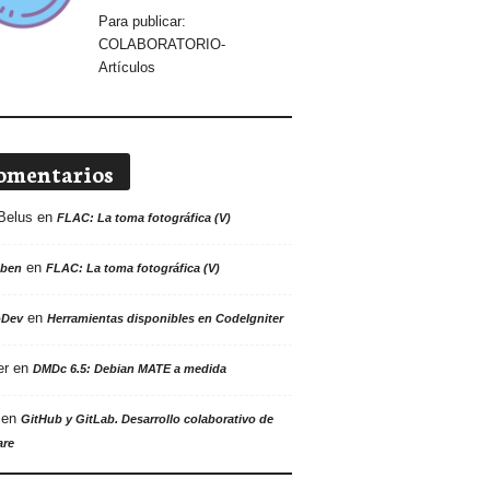
Para publicar:
COLABORATORIO-
Artículos
omentarios
Belus
en
FLAC: La toma fotográfica (V)
en
ben
FLAC: La toma fotográfica (V)
en
oDev
Herramientas disponibles en CodeIgniter
er
en
DMDc 6.5: Debian MATE a medida
en
GitHub y GitLab. Desarrollo colaborativo de
are