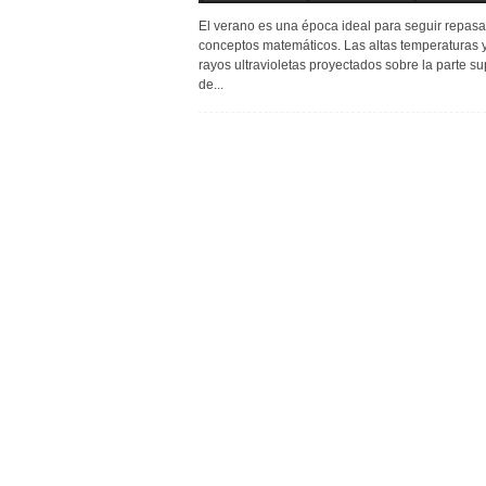
El verano es una época ideal para seguir repas
conceptos matemáticos. Las altas temperaturas y
rayos ultravioletas proyectados sobre la parte su
de...