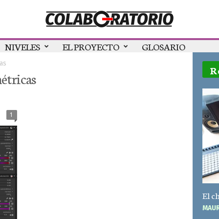
NIVELES
EL PROYECTO
GLOSARIO
as
R
étricas
1
El c
MAUR