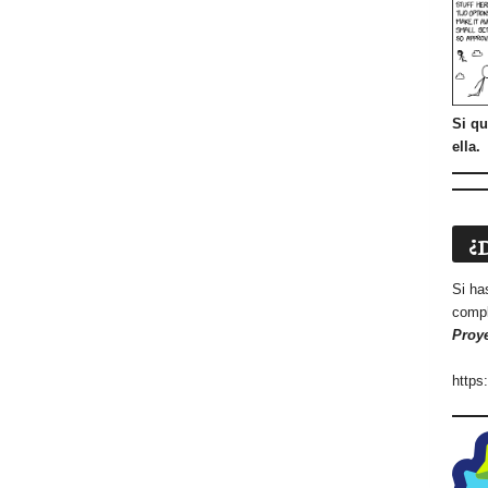
Si qu
ella.
¿
Si ha
compl
Proy
https