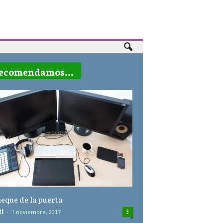
ecomendamos...
heque de la puerta
I
-
1 noviembre, 2017
3