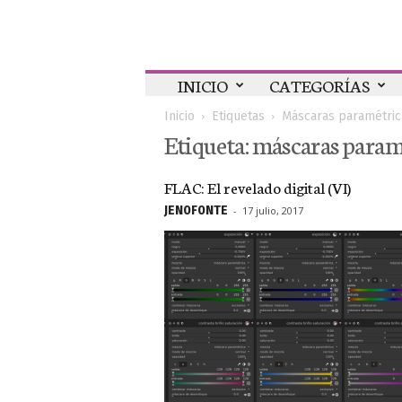
Colaboratorio
INICIO
CATEGORÍAS
Inicio
Etiquetas
Máscaras paramétric
Etiqueta: máscaras param
FLAC: El revelado digital (VI)
JEN0F0NTE
-
17 julio, 2017