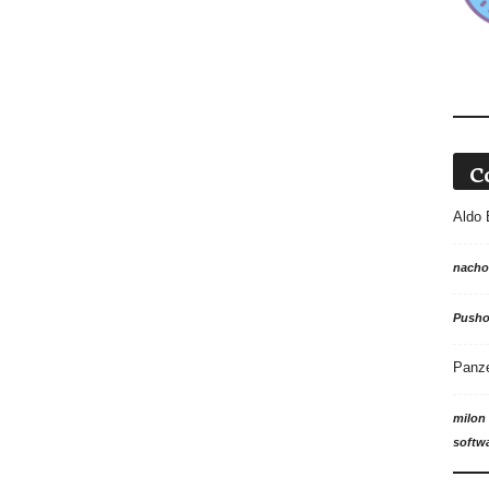
C
Aldo 
nacho
Push
Panz
milon
softw