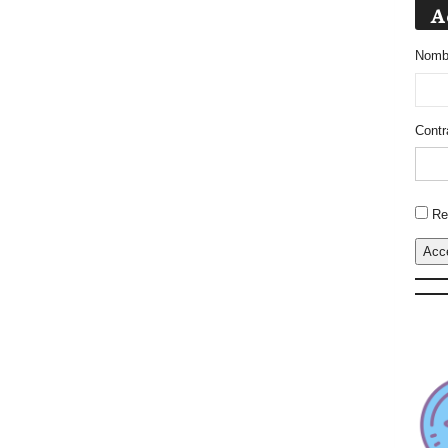
A
Nombr
Contr
Altern
Re
Acc