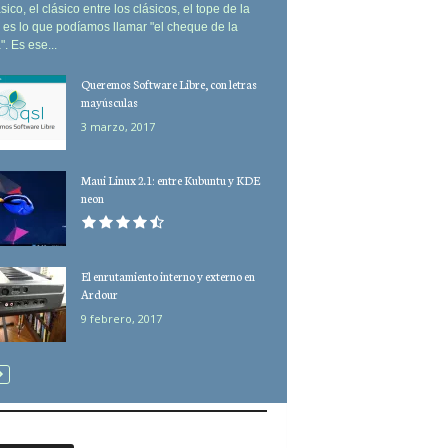
sico, el clásico entre los clásicos, el tope de la
es lo que podíamos llamar "el cheque de la
". Es ese...
Queremos Software Libre, con letras
mayúsculas
3 marzo, 2017
Maui Linux 2.1: entre Kubuntu y KDE
neon
El enrutamiento interno y externo en
Ardour
9 febrero, 2017