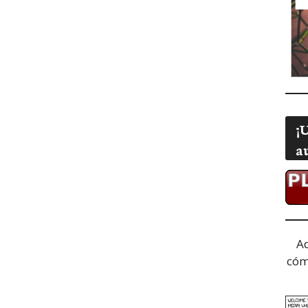
¡
a
A
cóm