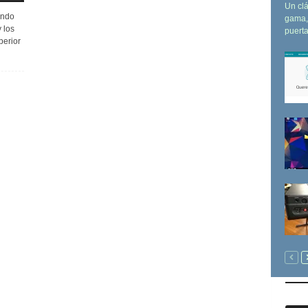
Un clá
ando
gama, 
 los
puerta
perior