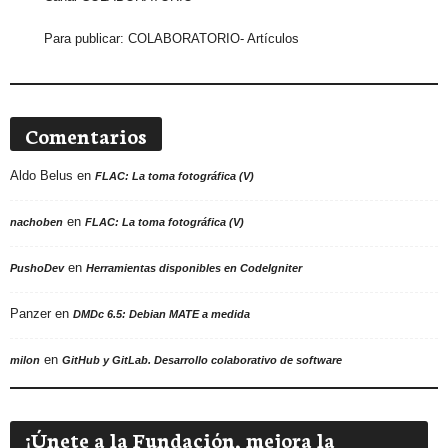
Para publicar:
COLABORATORIO- Artículos
Comentarios
Aldo Belus
en
FLAC: La toma fotográfica (V)
en
nachoben
FLAC: La toma fotográfica (V)
en
PushoDev
Herramientas disponibles en CodeIgniter
Panzer
en
DMDc 6.5: Debian MATE a medida
en
milon
GitHub y GitLab. Desarrollo colaborativo de software
¡Únete a la Fundación, mejora la