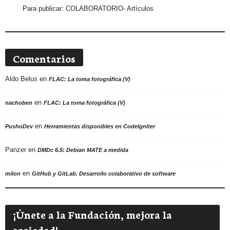
Para publicar:
COLABORATORIO- Artículos
Comentarios
Aldo Belus
en
FLAC: La toma fotográfica (V)
en
nachoben
FLAC: La toma fotográfica (V)
en
PushoDev
Herramientas disponibles en CodeIgniter
Panzer
en
DMDc 6.5: Debian MATE a medida
en
milon
GitHub y GitLab. Desarrollo colaborativo de software
¡Únete a la Fundación, mejora la
sociedad!