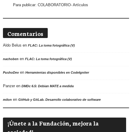
Para publicar:
COLABORATORIO- Artículos
Comentarios
Aldo Belus
en
FLAC: La toma fotográfica (V)
en
nachoben
FLAC: La toma fotográfica (V)
en
PushoDev
Herramientas disponibles en CodeIgniter
Panzer
en
DMDc 6.5: Debian MATE a medida
en
milon
GitHub y GitLab. Desarrollo colaborativo de software
¡Únete a la Fundación, mejora la
sociedad!