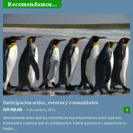
Recomendamos...
Participación activa , eventos y comunidades
ISH MILAN
-
4 diciembre, 2016
9
Normalmente dicen que los informáticos nos relacionamos poco, que nos
encerramos y parece que no socializamos. Habrá quienes sí y quienes no lo
hagan....