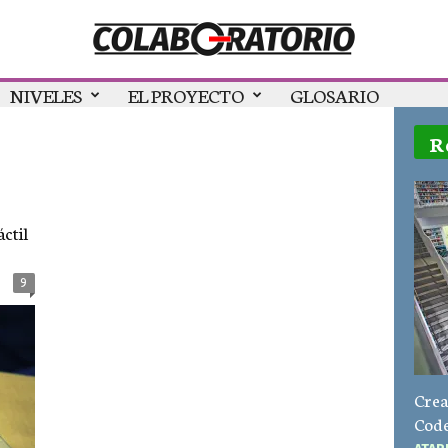
NIVELES
EL PROYECTO
GLOSARIO
R
ctil
9
Crea
Code