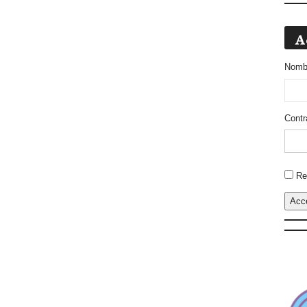
A
Nombr
Contr
Altern
Re
Acc