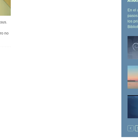
ATAR
En el 
pasos 
los pr
Asus.
Bibliot
ro no