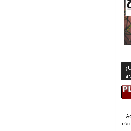
¡
a
A
cóm