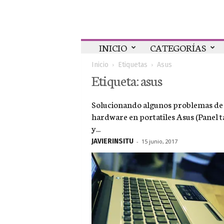
Colaboratorio
INICIO
CATEGORÍAS
Inicio
Etiquetas
Asus
Etiqueta: asus
Solucionando algunos problemas de
hardware en portatiles Asus (Panel tá
y...
JAVIERINSITU
-
15 junio, 2017