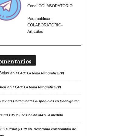
Canal COLABORATORIO
Para publicar:
COLABORATORIO-
Artículos
omentarios
Belus
en
FLAC: La toma fotográfica (V)
en
ben
FLAC: La toma fotográfica (V)
en
oDev
Herramientas disponibles en CodeIgniter
er
en
DMDc 6.5: Debian MATE a medida
en
GitHub y GitLab. Desarrollo colaborativo de
are