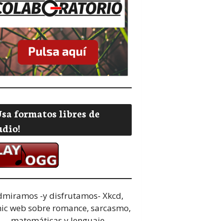
Usa formatos libres de
udio!
dmiramos -y disfrutamos-
Xkcd,
ic web sobre romance, sarcasmo,
matemáticas y lenguaje