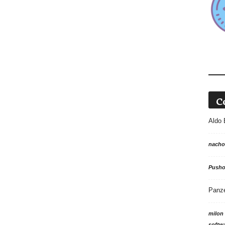
C
Aldo 
nacho
Push
Panz
milon
softw