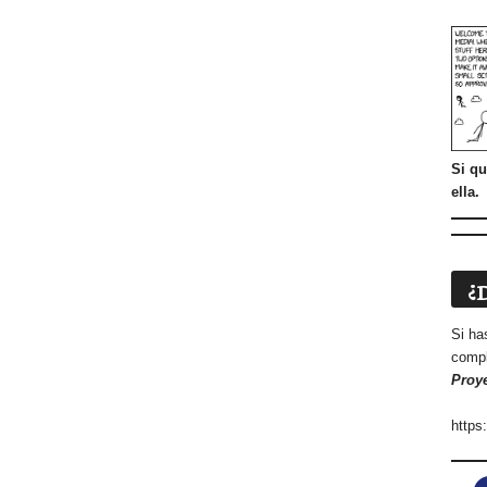
Si qu
ella.
¿
Si ha
compl
Proy
https