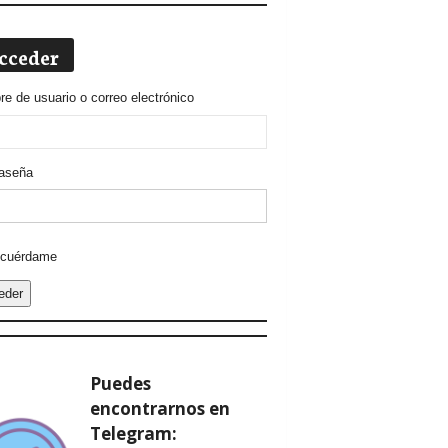
cceder
e de usuario o correo electrónico
aseña
ative:
cuérdame
eder
Puedes
encontrarnos en
Telegram: