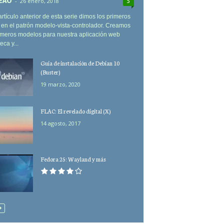
EAO
-
26 enero, 2018
5
artículo anterior de esta serie dimos los primeros
en el patrón modelo-vista-controlador. Creamos
imeros modelos para nuestra aplicación web
eca y...
Guia de instalación de Debian 10
(Buster)
19 marzo, 2020
FLAC: El revelado digital (X)
14 agosto, 2017
Fedora 25: Wayland y más