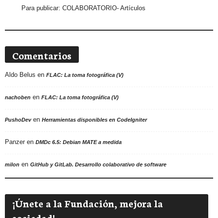
Para publicar:
COLABORATORIO- Artículos
Comentarios
Aldo Belus
en
FLAC: La toma fotográfica (V)
en
nachoben
FLAC: La toma fotográfica (V)
en
PushoDev
Herramientas disponibles en CodeIgniter
Panzer
en
DMDc 6.5: Debian MATE a medida
en
milon
GitHub y GitLab. Desarrollo colaborativo de software
¡Únete a la Fundación, mejora la
sociedad!