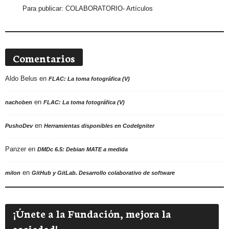
Para publicar:
COLABORATORIO- Artículos
Comentarios
Aldo Belus
en
FLAC: La toma fotográfica (V)
en
nachoben
FLAC: La toma fotográfica (V)
en
PushoDev
Herramientas disponibles en CodeIgniter
Panzer
en
DMDc 6.5: Debian MATE a medida
en
milon
GitHub y GitLab. Desarrollo colaborativo de software
¡Únete a la Fundación, mejora la
sociedad!