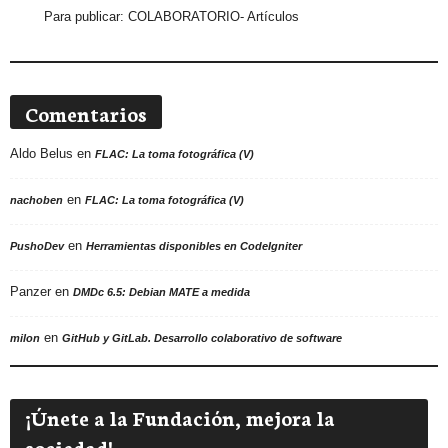
Para publicar:
COLABORATORIO- Artículos
Comentarios
Aldo Belus
en
FLAC: La toma fotográfica (V)
en
nachoben
FLAC: La toma fotográfica (V)
en
PushoDev
Herramientas disponibles en CodeIgniter
Panzer
en
DMDc 6.5: Debian MATE a medida
en
milon
GitHub y GitLab. Desarrollo colaborativo de software
¡Únete a la Fundación, mejora la
sociedad!