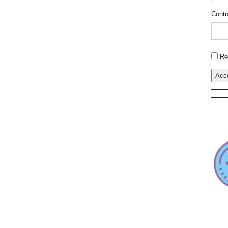
Contr
Altern
Re
Acc