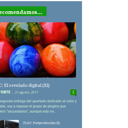
ecomendamos...
 El revelado digital (XI)
F0NTE
-
21 agosto, 2017
2
segunda entrega del apartado dedicado al color y
ble, voy a repasar el grupo de plugins que
ero "secundarios", aunque esto no...
FLAC: Postproducción (II)