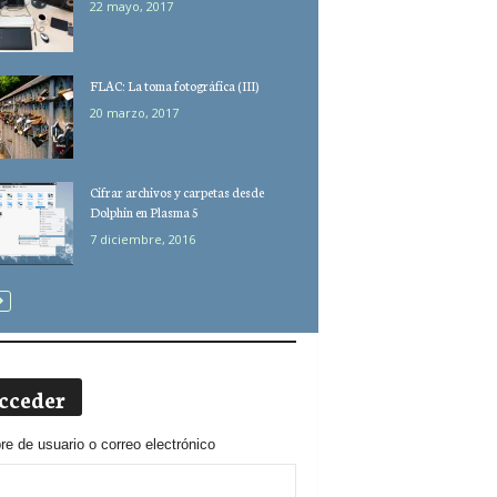
22 mayo, 2017
FLAC: La toma fotográfica (III)
20 marzo, 2017
Cifrar archivos y carpetas desde
Dolphin en Plasma 5
7 diciembre, 2016
cceder
e de usuario o correo electrónico