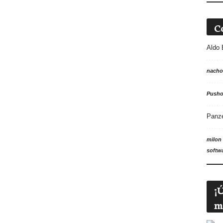
C
Aldo 
nacho
Push
Panz
milon
softw
¡
m