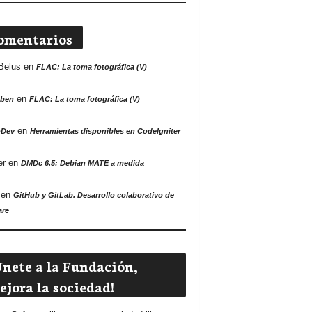
omentarios
Belus
en
FLAC: La toma fotográfica (V)
en
ben
FLAC: La toma fotográfica (V)
en
oDev
Herramientas disponibles en CodeIgniter
er
en
DMDc 6.5: Debian MATE a medida
en
GitHub y GitLab. Desarrollo colaborativo de
are
Únete a la Fundación,
ejora la sociedad!