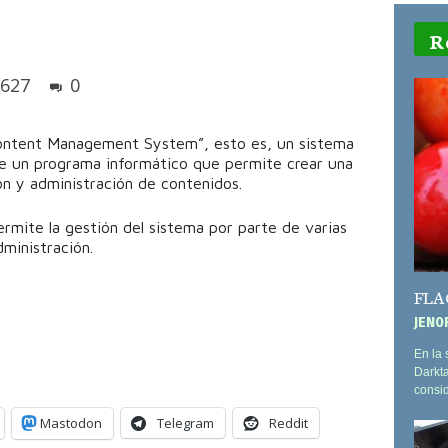
R
627
0
Content Management System”, esto es, un sistema
de un programa informático que permite crear una
ón y administración de contenidos.
ermite la gestión del sistema por parte de varias
ministración.
FLAC:
JEN0
En la 
Darkta
consid
Mastodon
Telegram
Reddit