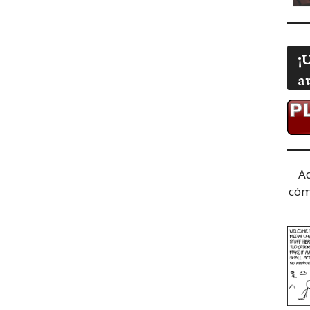
¡
a
A
cóm