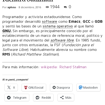
1944
0
Por
xphnx
-
8 diciembre, 2016
Programador y activista estadounidense. Como
programador desarrolló
software
como
Emacs
,
GCC
o
GDB
y sentó las bases de un
sistema operativo
al que llamó
GNU
.
Sin embargo, es principalmente conocido por el
establecimiento de un marco de referencia moral, político y
legal para el movimiento del
software libre
. En 1985 fundó,
junto con otros entusiastas, la FSF (
Fundación para el
Software Libre
). Habitualmente abrevia su nombre como
RMS
(
Richard Matthew Stallman
).
Para más información:
wikipedia: Richard Stallman
Si te gustó, ¡comparte!
X
GNUSocial
Diaspora
Mastodon
Telegram
Reddit
Más