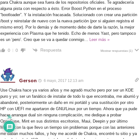
para Chakra aunque sea fuera de los repositorios oficiales. Te agradecería
alguna pista con respecto a ésto. Error Boost.Python en el proceso
“bootloader”. Y la instalación fracasada. Solucionado con crear una partición
/boot y reinstalar de nuevo con la nueva partición (por si alguien registra el
mismo error). Por lo demás y de momento debo de darte la razón, la mejor
experiencia con Plasma que he tenido. Echo de menos Yast, pero tampoco
es un ‘pero’. Creo que se va a quedar conmigo
…
Leer más »
Respuesta
0
0
Mostrar respuestas
(1)
Gerson
6 mayo, 2017 12:13 am
Use Chakra hace ya varios años y me agradó mucho pero por ser un KDE
puro y yo; ser un fanático de instalar de todo lo que encontraba, me aburrió y
abandoné, posteriormente un daño en mi portátil y una sustitución por otro
HP con UEFI me apartaron de GNU/Linux por un tiempo. Ahora que ya pude
hacer arranque dual sin ninguna complicación, me dedique a probar
36
OpenSuse, Mint en sus distintos escritorios, Maui, Deepin y por último
Mageia con la que llevo un tiempo sin problemas porque con las anteriores
me daban muchos fallos, y hoy me acordé de Chakra, encontré tu sitio y ya