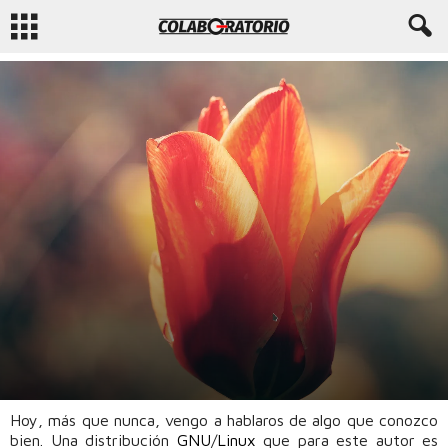
AVANZADO
COLABORATORIO
DISTRIBUCIONES GNU/LINUX
NIVELES
7375
36
Hoy, más que nunca, vengo a hablaros de algo que conozco
Por
Enrique Bravo
-
21 marzo, 2017
bien. Una distribución
GNU
/
Linux
que para este autor es