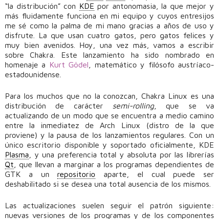
“la distribución” con
KDE
por antonomasia, la que mejor y
más fluidamente funciona en mi equipo y cuyos entresijos
me sé como la palma de mi mano gracias a años de uso y
disfrute. La que usan cuatro gatos, pero gatos felices y
muy bien avenidos. Hoy, una vez más, vamos a escribir
sobre Chakra. Este lanzamiento ha sido nombrado en
homenaje a
Kurt Gödel
, matemático y filósofo austríaco-
estadounidense.
Para los muchos que no la conozcan, Chakra Linux es una
distribución de carácter
semi-rolling
, que se va
actualizando de un modo que se encuentra a medio camino
entre la inmediatez de Arch Linux (distro de la que
proviene) y la pausa de los lanzamientos regulares. Con un
único escritorio disponible y soportado oficialmente, KDE
Plasma
, y una preferencia total y absoluta por las librerías
Qt
, que llevan a marginar a los programas dependientes de
GTK a un
repositorio
aparte, el cual puede ser
deshabilitado si se desea una total ausencia de los mismos.
Las actualizaciones suelen seguir el patrón siguiente:
nuevas versiones de los programas y de los componentes