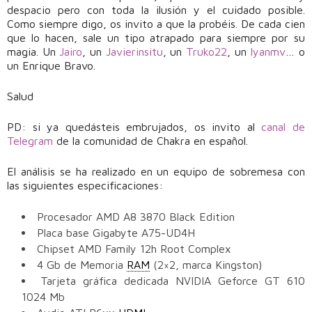
despacio pero con toda la ilusión y el cuidado posible.
Como siempre digo, os invito a que la probéis. De cada cien
que lo hacen, sale un tipo atrapado para siempre por su
magia. Un
Jairo
, un
Javierinsitu
, un
Truko22
, un
Iyanmv
… o
un Enrique Bravo.
Salud
PD: si ya quedásteis embrujados, os invito al
canal de
Telegram
de la comunidad de Chakra en español.
El análisis se ha realizado en un equipo de sobremesa con
las siguientes especificaciones:
Procesador AMD A8 3870 Black Edition
Placa base Gigabyte A75-UD4H
Chipset AMD Family 12h Root Complex
4 Gb de Memoria
RAM
(2×2, marca Kingston)
Tarjeta gráfica dedicada NVIDIA Geforce GT 610
1024 Mb