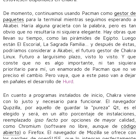
De momento, continuamos usando Pacman como
gestor de
paquetes
para la terminal mientras seguimos esperando a
Akabei. Haría alguna gracieta con la palabra, pero es tan
obvio que no resultaría ni siquiera elegante. Hay obras que
llevan su tiempo, como las pirámides de Egipto. Luego
están El Escorial, La Sagrada Familia… y después de éstas,
podríamos considerar a Akabei, el futuro gestor de Chakra
Linux. Futuro a larguísimo plazo, visto lo visto. Y que
conste que no es algo importante, ni tan siquiera
prioritario para mí, un enamorado de Pacman que no ve
preciso el cambio. Pero vaya, que a este paso van a dejar
en pañales el desarrollo de
Hurd
.
En cuanto a programas instalados de inicio, Chakra viene
con lo justo y necesario para funcionar. El navegador
Qupzilla, por aquello de guardar la “pureza” Qt, es el
elegido y será, en un alto porcentaje de instalaciones,
reemplazado
ipso facto
por opciones de mayor calidad,
como Chromium (software no libre, aunque de
código
abierto
) o Firefox. El navegador de Mozilla se ofrece con
los parches de openSUSE, que lo integran perfectamente