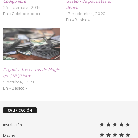
Código libre
Gestión de paquetes en
26 diciembre, 2016
Debian
En «Colaboratorio»
17 noviembre, 2020
En «Básico»
Organiza tus cartas de Magic
en GNU/Linux
5 octubre, 2021
En «Básico»
CALIFICACIÓN
Instalación
Diseño