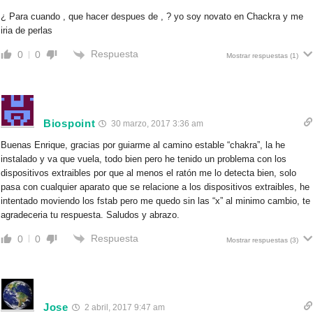
¿ Para cuando , que hacer despues de , ? yo soy novato en Chackra y me
iria de perlas
Respuesta
0
0
Mostrar respuestas
(1)
Biospoint
30 marzo, 2017 3:36 am
Buenas Enrique, gracias por guiarme al camino estable “chakra”, la he
instalado y va que vuela, todo bien pero he tenido un problema con los
dispositivos extraibles por que al menos el ratón me lo detecta bien, solo
pasa con cualquier aparato que se relacione a los dispositivos extraibles, he
intentado moviendo los fstab pero me quedo sin las “x” al minimo cambio, te
agradeceria tu respuesta. Saludos y abrazo.
Respuesta
0
0
Mostrar respuestas
(3)
Jose
2 abril, 2017 9:47 am