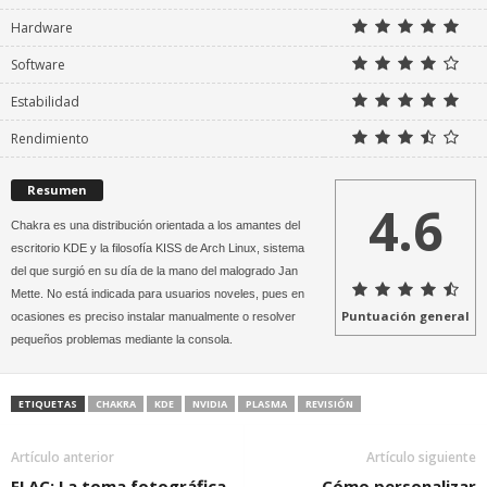
Hardware
Software
Estabilidad
Rendimiento
Resumen
4.6
Chakra es una distribución orientada a los amantes del
escritorio KDE y la filosofía KISS de Arch Linux, sistema
del que surgió en su día de la mano del malogrado Jan
Mette. No está indicada para usuarios noveles, pues en
Puntuación general
ocasiones es preciso instalar manualmente o resolver
pequeños problemas mediante la consola.
ETIQUETAS
CHAKRA
KDE
NVIDIA
PLASMA
REVISIÓN
Artículo anterior
Artículo siguiente
FLAC: La toma fotográfica
Cómo personalizar