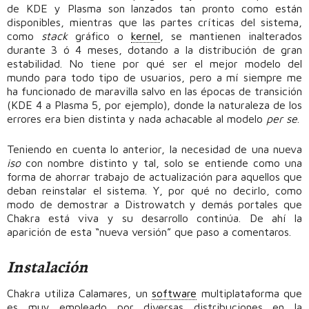
de KDE y Plasma son lanzados tan pronto como están
disponibles, mientras que las partes críticas del sistema,
como
stack
gráfico o
kernel
, se mantienen inalterados
durante 3 ó 4 meses, dotando a la distribución de gran
estabilidad. No tiene por qué ser el mejor modelo del
mundo para todo tipo de usuarios, pero a mí siempre me
ha funcionado de maravilla salvo en las épocas de transición
(KDE 4 a Plasma 5, por ejemplo), donde la naturaleza de los
errores era bien distinta y nada achacable al modelo
per se
.
Teniendo en cuenta lo anterior, la necesidad de una nueva
iso
con nombre distinto y tal, solo se entiende como una
forma de ahorrar trabajo de actualización para aquellos que
deban reinstalar el sistema. Y, por qué no decirlo, como
modo de demostrar a Distrowatch y demás portales que
Chakra está viva y su desarrollo continúa. De ahí la
aparición de esta “nueva versión” que paso a comentaros.
Instalación
Chakra utiliza Calamares, un
software
multiplataforma que
es muy empleado por diversas distribuciones en la