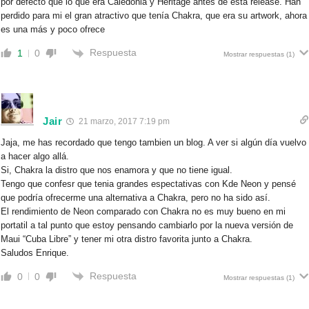
por defecto que lo que era Caledonia y Heritage antes de esta reléase. Han
perdido para mi el gran atractivo que tenía Chakra, que era su artwork, ahora
es una más y poco ofrece
Respuesta
1
0
Mostrar respuestas
(1)
Jair
21 marzo, 2017 7:19 pm
Jaja, me has recordado que tengo tambien un blog. A ver si algún día vuelvo
a hacer algo allá.
Si, Chakra la distro que nos enamora y que no tiene igual.
Tengo que confesr que tenia grandes espectativas con Kde Neon y pensé
que podría ofrecerme una alternativa a Chakra, pero no ha sido así.
El rendimiento de Neon comparado con Chakra no es muy bueno en mi
portatil a tal punto que estoy pensando cambiarlo por la nueva versión de
Maui “Cuba Libre” y tener mi otra distro favorita junto a Chakra.
Saludos Enrique.
Respuesta
0
0
Mostrar respuestas
(1)