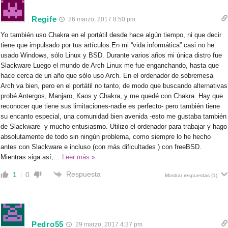
Regife
26 marzo, 2017 8:50 pm
Yo también uso Chakra en el portátil desde hace algún tiempo, ni que decir
tiene que impulsado por tus artículos.En mi “vida informática” casi no he
usado Windows, sólo Linux y BSD. Durante varios años mi única distro fue
Slackware Luego el mundo de Arch Linux me fue enganchando, hasta que
hace cerca de un año que sólo uso Arch. En el ordenador de sobremesa
Arch va bien, pero en el portátil no tanto, de modo que buscando alternativas
probé Antergos, Manjaro, Kaos y Chakra, y me quedé con Chakra. Hay que
reconocer que tiene sus limitaciones-nadie es perfecto- pero también tiene
su encanto especial, una comunidad bien avenida -esto me gustaba también
de Slackware- y mucho entusiasmo. Utilizo el ordenador para trabajar y hago
absolutamente de todo sin ningún problema, como siempre lo he hecho
antes con Slackware e incluso (con más dificultades ) con freeBSD.
Mientras siga así,
…
Leer más »
Respuesta
1
0
Mostrar respuestas
(1)
Pedro55
29 marzo, 2017 4:37 pm