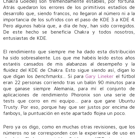
Chakra Goedel) son tremendamente estables, por fortuna.
Atrás quedaron los errores de los primitivos estadíos de
desarrollo que, siendo francos, no llegaron al número ni a la
importancia de los sufridos con el paso de KDE 3 a KDE 4.
Pero algunos había que, a día de hoy, han sido corregidos.
De este hecho se beneficia Chakra y todos nosotros,
entusiastas de KDE.
El rendimiento que siempre me ha dado esta distribución
ha sido sobresaliente. Los que me habéis leído estos años
estaréis cansados de mis alabanzas al desempeño y la
fluidez del KDE de Chakra. Esto sigue siendo así, digan lo
que digan los
benchmarks
… Si para
Gary Lineker
el fútbol
eran 22 personas corriendo tras un balón 90 minutos para
que ganase siempre Alemania, para mí el conjunto de
aplicaciones de rendimiento Phoronix son una serie de
tests que corro en mi equipo… para que gane Ubuntu
Trusty. Por eso, porque hay que ser justos por encima de
fanboys, la puntuación en este apartado flojea un poco.
Pero ya os digo, como en muchas otras revisiones, que los
números no se corresponden con la experiencia de uso en