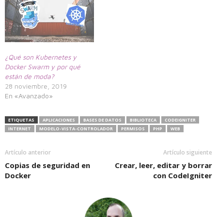
¿Qué son Kubernetes y
Docker Swarm y por qué
están de moda?
28 noviembre, 2019
En «Avanzado»
ETIQUETAS
APLICACIONES
BASES DE DATOS
BIBLIOTECA
CODEIGNITER
INTERNET
MODELO-VISTA-CONTROLADOR
PERMISOS
PHP
WEB
Artículo anterior
Artículo siguiente
Copias de seguridad en
Crear, leer, editar y borrar
Docker
con CodeIgniter