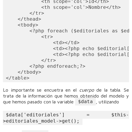
            <th scope='col'>Id</th>

            <th scope='col'>Nombre</th>

        </tr>

    </thead>

    <tbody>

        <?php foreach ($editoriales as $edi
            <tr>

                <td></td>

                <td><?php echo $editorial['
                <td><?php echo $editorial['
            </tr>

        <?php endforeach;?>

    </tbody>

Lo importante se encuetra en el
cuerpo
de la tabla. Se
trata de la información que hemos obtenido del modelo y
$data
que hemos pasado con la variable
, utilizando
$data['editoriales'] = $this-
>editoriales_model->get();