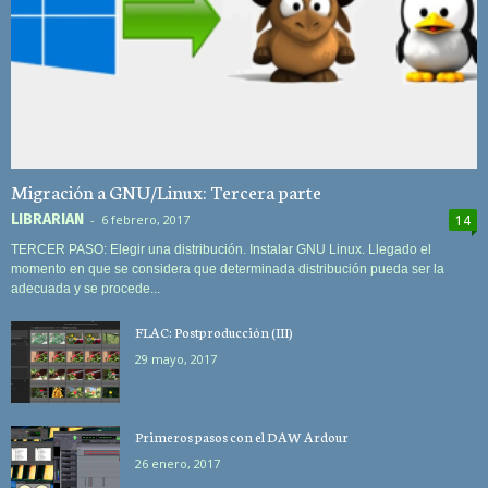
Migración a GNU/Linux: Tercera parte
LIBRARIAN
-
6 febrero, 2017
14
TERCER PASO: Elegir una distribución. Instalar GNU Linux. Llegado el
momento en que se considera que determinada distribución pueda ser la
adecuada y se procede...
FLAC: Postproducción (III)
29 mayo, 2017
Primeros pasos con el DAW Ardour
26 enero, 2017