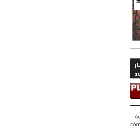
¡
a
A
cóm