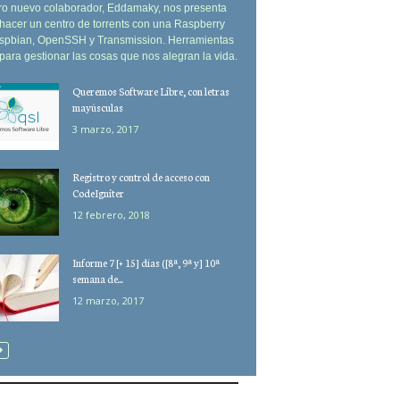
ro nuevo colaborador, Eddamaky, nos presenta
acer un centro de torrents con una Raspberry
aspbian, OpenSSH y Transmission. Herramientas
 para gestionar las cosas que nos alegran la vida.
Queremos Software Libre, con letras
mayúsculas
3 marzo, 2017
Registro y control de acceso con
CodeIgniter
12 febrero, 2018
Informe 7 [+ 15] días ([8ª, 9ª y] 10ª
semana de...
12 marzo, 2017