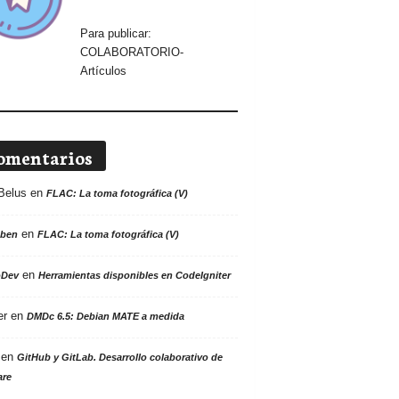
Para publicar:
COLABORATORIO-
Artículos
omentarios
Belus
en
FLAC: La toma fotográfica (V)
en
ben
FLAC: La toma fotográfica (V)
en
oDev
Herramientas disponibles en CodeIgniter
er
en
DMDc 6.5: Debian MATE a medida
en
GitHub y GitLab. Desarrollo colaborativo de
are