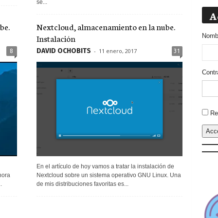
se...
A
be.
Nextcloud, almacenamiento en la nube.
Instalación
Nombr
DAVID OCHOBITS
-
11 enero, 2017
8
31
Contr
Altern
Re
Acc
En el artículo de hoy vamos a tratar la instalación de
hora
Nextcloud sobre un sistema operativo GNU Linux. Una
.
de mis distribuciones favoritas es...