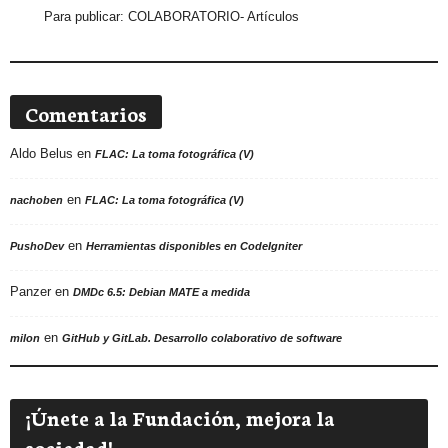
Para publicar:
COLABORATORIO- Artículos
Comentarios
Aldo Belus
en
FLAC: La toma fotográfica (V)
en
nachoben
FLAC: La toma fotográfica (V)
en
PushoDev
Herramientas disponibles en CodeIgniter
Panzer
en
DMDc 6.5: Debian MATE a medida
en
milon
GitHub y GitLab. Desarrollo colaborativo de software
¡Únete a la Fundación, mejora la
sociedad!