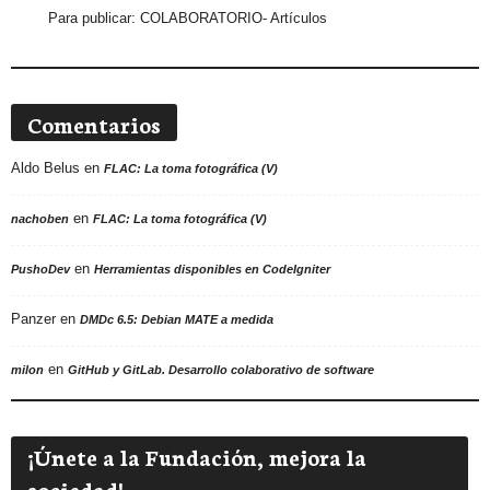
Para publicar:
COLABORATORIO- Artículos
Comentarios
Aldo Belus
en
FLAC: La toma fotográfica (V)
en
nachoben
FLAC: La toma fotográfica (V)
en
PushoDev
Herramientas disponibles en CodeIgniter
Panzer
en
DMDc 6.5: Debian MATE a medida
en
milon
GitHub y GitLab. Desarrollo colaborativo de software
¡Únete a la Fundación, mejora la
sociedad!