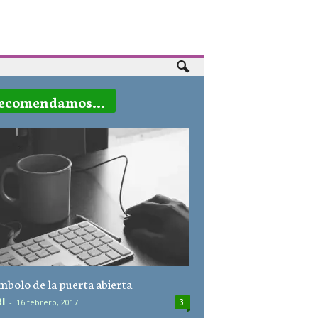
ecomendamos...
ímbolo de la puerta abierta
I
-
16 febrero, 2017
3