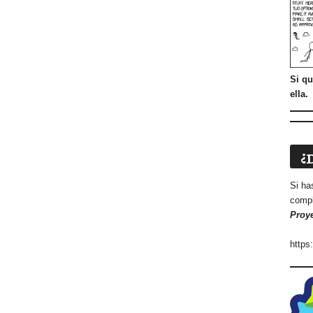
Si qu
ella.
¿
Si ha
compl
Proy
https