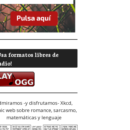
Usa formatos libres de
udio!
dmiramos -y disfrutamos-
Xkcd,
ic web sobre romance, sarcasmo,
matemáticas y lenguaje