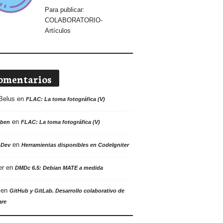
Para publicar:
COLABORATORIO-
Artículos
omentarios
Belus
en
FLAC: La toma fotográfica (V)
en
ben
FLAC: La toma fotográfica (V)
en
oDev
Herramientas disponibles en CodeIgniter
er
en
DMDc 6.5: Debian MATE a medida
en
GitHub y GitLab. Desarrollo colaborativo de
are