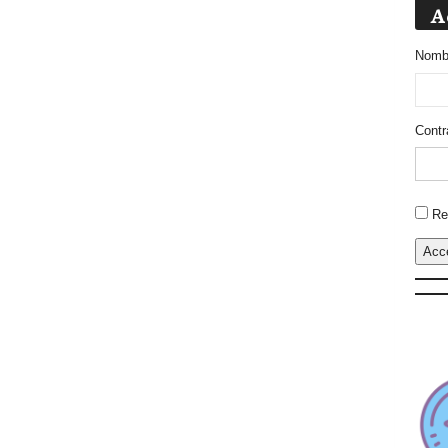
A
Nombr
Contr
Altern
Re
Acc