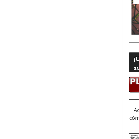
¡
a
A
cóm