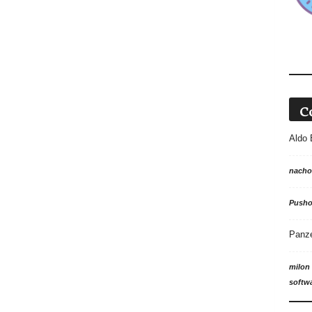
C
Aldo 
nacho
Push
Panz
milon
softw