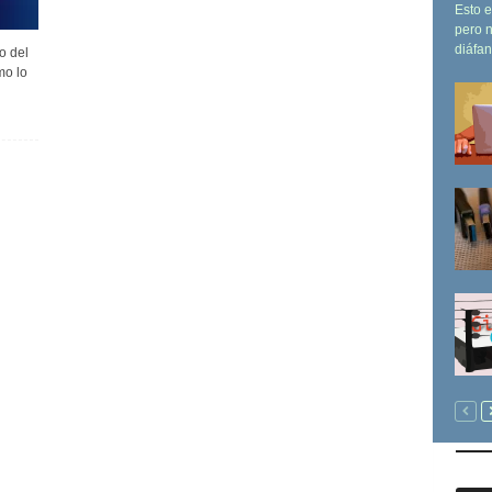
Esto e
pero n
diáfano
o del
mo lo