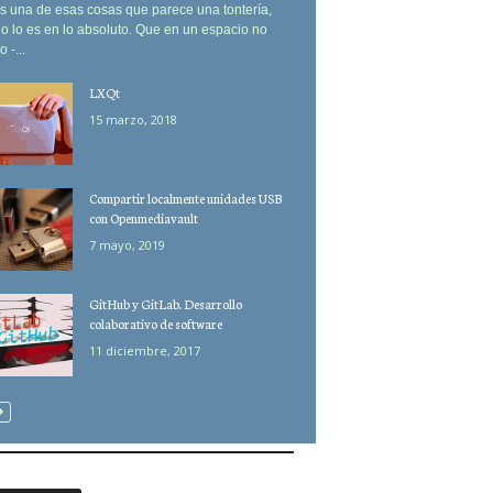
s una de esas cosas que parece una tontería,
o lo es en lo absoluto. Que en un espacio no
 -...
LXQt
15 marzo, 2018
Compartir localmente unidades USB
con Openmediavault
7 mayo, 2019
GitHub y GitLab. Desarrollo
colaborativo de software
11 diciembre, 2017