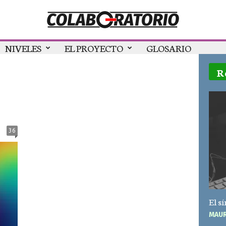
NIVELES
EL PROYECTO
GLOSARIO
R
36
El s
MAUR