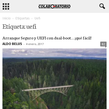
Inicio
Etiquetas
Uefi
Etiqueta: uefi
Arranque Seguro y UEFI con dual-boot… ¡qué fácil!
ALDO BELUS
-
4 enero, 2017
82