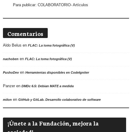
Para publicar:
COLABORATORIO- Artículos
Comentarios
Aldo Belus
en
FLAC: La toma fotográfica (V)
en
nachoben
FLAC: La toma fotográfica (V)
en
PushoDev
Herramientas disponibles en CodeIgniter
Panzer
en
DMDc 6.5: Debian MATE a medida
en
milon
GitHub y GitLab. Desarrollo colaborativo de software
¡Únete a la Fundación, mejora la
sociedad!