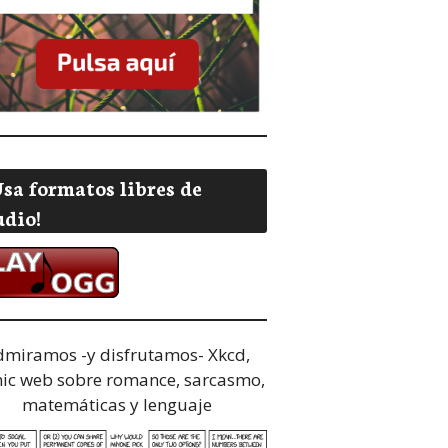
Usa formatos libres de
udio!
dmiramos -y disfrutamos-
Xkcd,
ic web sobre romance, sarcasmo,
matemáticas y lenguaje