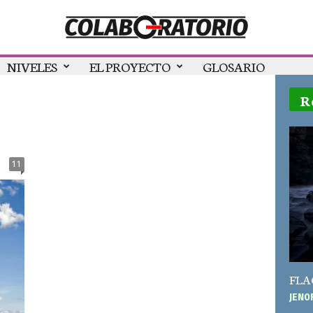
NIVELES
EL PROYECTO
GLOSARIO
R
11
FLAC
JEN0