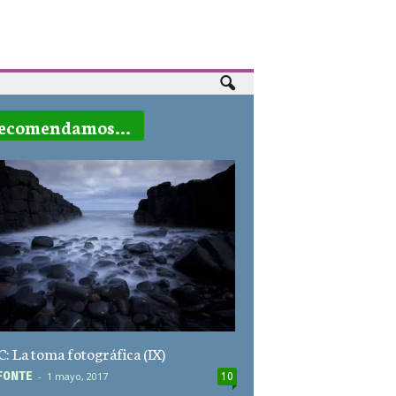
ecomendamos...
: La toma fotográfica (IX)
F0NTE
-
1 mayo, 2017
10