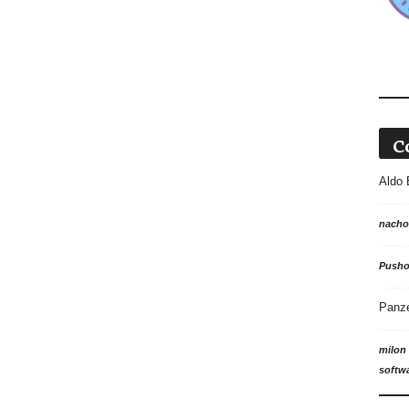
C
Aldo 
nacho
Push
Panz
milon
softw