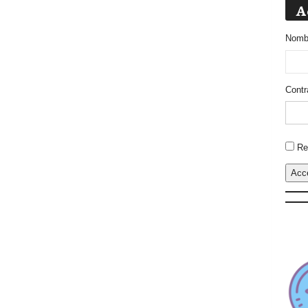
A
Nombr
Contr
Altern
Re
Acc