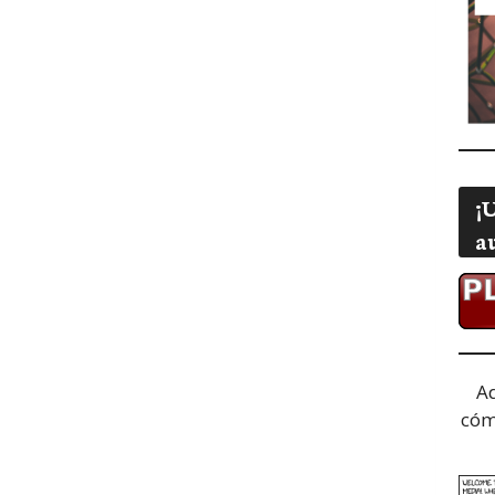
¡
a
A
cóm