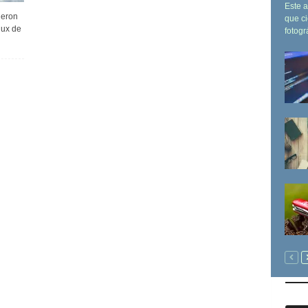
Este a
ieron
que ci
nux de
fotogr