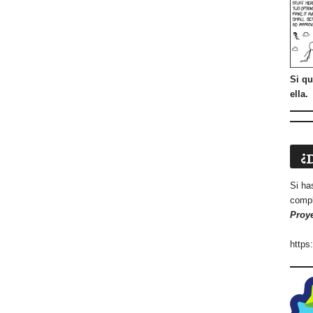
Si qu
ella.
¿
Si ha
compl
Proy
https