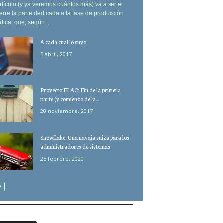
rtículo (y ya veremos cuántos más) va a ser el
erre la parte dedicada a la fase de producción
áfica, que, según...
A cada cual lo suyo
5 abril, 2017
Proyecto FLAC: Fin de la primera
parte (y comienzo de la...
20 noviembre, 2017
Snowflake: Una navaja suiza para los
administradores de sistemas
25 febrero, 2020