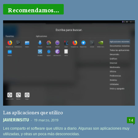
Recomendamos...
Las aplicaciones que utilizo
JAVIERINSITU
-
19 marzo, 2019
14
Les comparto el software que utilizo a diario. Algunas son aplicaciones muy
utilizadas, y otras un poca más desconocidas.