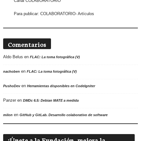
Canal COLABORATORIO
Para publicar:
COLABORATORIO- Artículos
Comentarios
Aldo Belus
en
FLAC: La toma fotográfica (V)
en
nachoben
FLAC: La toma fotográfica (V)
en
PushoDev
Herramientas disponibles en CodeIgniter
Panzer
en
DMDc 6.5: Debian MATE a medida
en
milon
GitHub y GitLab. Desarrollo colaborativo de software
¡Únete a la Fundación, mejora la