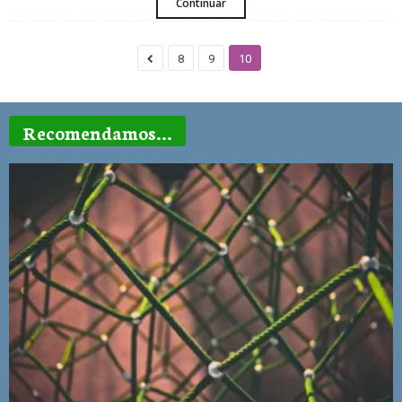
Continuar
8
9
10
Recomendamos...