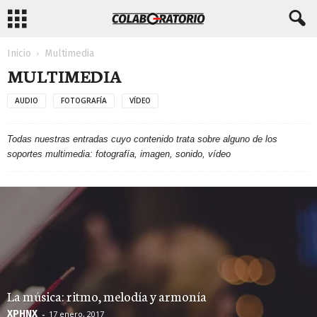
Inicio
Multimedia
MULTIMEDIA
AUDIO
FOTOGRAFÍA
VÍDEO
Todas nuestras entradas cuyo contenido trata sobre alguno de los
soportes multimedia: fotografía, imagen, sonido, vídeo
La música: ritmo, melodía y armonía
XPHNX
-
17 enero, 2017