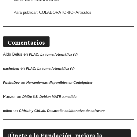
Para publicar:
COLABORATORIO- Artículos
Comentarios
Aldo Belus
en
FLAC: La toma fotográfica (V)
en
nachoben
FLAC: La toma fotográfica (V)
en
PushoDev
Herramientas disponibles en CodeIgniter
Panzer
en
DMDc 6.5: Debian MATE a medida
en
milon
GitHub y GitLab. Desarrollo colaborativo de software
¡Únete a la Fundación, mejora la