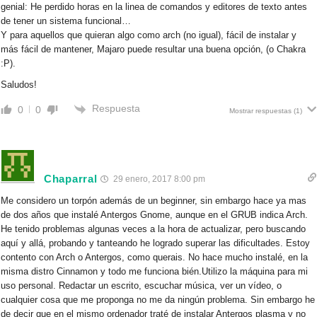
genial: He perdido horas en la linea de comandos y editores de texto antes
de tener un sistema funcional…
Y para aquellos que quieran algo como arch (no igual), fácil de instalar y
más fácil de mantener, Majaro puede resultar una buena opción, (o Chakra
:P).
Saludos!
Respuesta
0
0
Mostrar respuestas
(1)
Chaparral
29 enero, 2017 8:00 pm
Me considero un torpón además de un beginner, sin embargo hace ya mas
de dos años que instalé Antergos Gnome, aunque en el GRUB indica Arch.
He tenido problemas algunas veces a la hora de actualizar, pero buscando
aquí y allá, probando y tanteando he logrado superar las dificultades. Estoy
contento con Arch o Antergos, como querais. No hace mucho instalé, en la
misma distro Cinnamon y todo me funciona bién.Utilizo la máquina para mi
uso personal. Redactar un escrito, escuchar música, ver un vídeo, o
cualquier cosa que me proponga no me da ningún problema. Sin embargo he
de decir que en el mismo ordenador traté de instalar Antergos plasma y no