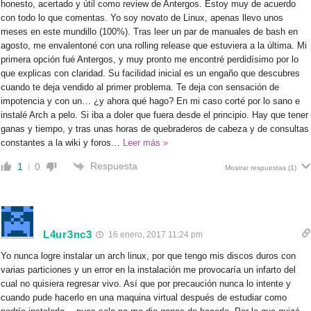
honesto, acertado y útil como review de Antergos. Estoy muy de acuerdo
con todo lo que comentas. Yo soy novato de Linux, apenas llevo unos
meses en este mundillo (100%). Tras leer un par de manuales de bash en
agosto, me envalentoné con una rolling release que estuviera a la última. Mi
primera opción fué Antergos, y muy pronto me encontré perdidísimo por lo
que explicas con claridad. Su facilidad inicial es un engaño que descubres
cuando te deja vendido al primer problema. Te deja con sensación de
impotencia y con un… ¿y ahora qué hago? En mi caso corté por lo sano e
instalé Arch a pelo. Si iba a doler que fuera desde el principio. Hay que tener
ganas y tiempo, y tras unas horas de quebraderos de cabeza y de consultas
constantes a la wiki y foros
…
Leer más »
Respuesta
1
0
Mostrar respuestas
(1)
L4ur3nc3
16 enero, 2017 11:24 pm
Yo nunca logre instalar un arch linux, por que tengo mis discos duros con
varias particiones y un error en la instalación me provocaría un infarto del
cual no quisiera regresar vivo. Así que por precaución nunca lo intente y
cuando pude hacerlo en una maquina virtual después de estudiar como