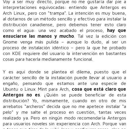
Voy a ser muy directo, porque no me gustaría dar pie a
interpretaciones equivocadas: entiendo que Antergos es
Arch Linux, pero con “trampa”. La intención es muy buena,
al dotarnos de un método sencillo y efectivo para instalar la
distribución canadiense, pero debemos tener esto claro
como el agua: una vez acabado el proceso,
hay que
ensuciarse las manos y mucho
. Tal vez la edición con
Gnome venga más pulida – aunque lo dudo, al ser un
proceso de instalación idéntico – pero la que he probado
con KDE requiere del usuario la intervención en bastantes
cosas para hacerla medianamente funcional.
Y es aquí donde se plantea el dilema, puesto que el
carácter sencillo de la instalación puede llevar al usuario a
engaño, pensando que estamos ante una especie de
Ubuntu o Linux Mint para Arch,
cosa que está claro que
Antergos no es
. ¿Quién se puede beneficiar de esta
distribución? Yo, mismamente, cuando en otro de mis
arrebatos “archeros” decida que no me apetece instalar “a
pelo” y me salte el proceso en cuestión, tantas veces
realizado ya. Pero en ningún modo recomendaría Antergos
para usuarios noveles sin experiencia con Arch. Porque van