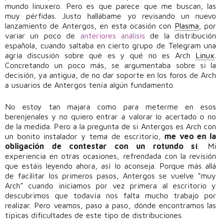
mundo linuxero. Pero es que parece que me buscan, las
muy pérfidas. Justo hallábame yo revisando un nuevo
lanzamiento de Antergos, en esta ocasión con
Plasma
, por
variar un poco de
anteriores análisis
de la distribución
española, cuando saltaba en cierto grupo de Telegram una
agria discusión sobre qué es y qué no es Arch
Linux
.
Concretando un poco más, se argumentaba sobre si la
decisión, ya antigua, de no dar soporte en los foros de Arch
a usuarios de Antergos tenía algún fundamento.
No estoy tan majara como para meterme en esos
berenjenales y no quiero entrar a valorar lo acertado o no
de la medida. Pero a la pregunta de si Antergos es Arch con
un bonito instalador y tema de escritorio,
me veo en la
obligación de contestar con un rotundo sí
. Mi
experiencia en otras ocasiones, refrendada con la revisión
que estáis leyendo ahora, así lo aconseja. Porque más allá
de facilitar los primeros pasos, Antergos se vuelve “muy
Arch” cuando iniciamos por vez primera al escritorio y
descubrimos que todavía nos falta mucho trabajo por
realizar. Pero veamos, paso a paso, dónde encontramos las
típicas dificultades de este tipo de distribuciones.