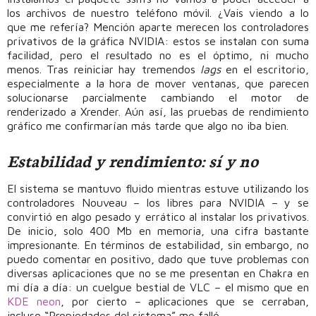
los archivos de nuestro teléfono móvil. ¿Vais viendo a lo
que me refería? Mención aparte merecen los controladores
privativos de la gráfica NVIDIA: estos se instalan con suma
facilidad, pero el resultado no es el óptimo, ni mucho
menos. Tras reiniciar hay tremendos
lags
en el escritorio,
especialmente a la hora de mover ventanas, que parecen
solucionarse parcialmente cambiando el motor de
renderizado a Xrender. Aún así, las pruebas de rendimiento
gráfico me confirmarían más tarde que algo no iba bien.
Estabilidad y rendimiento: sí y no
El sistema se mantuvo fluido mientras estuve utilizando los
controladores Nouveau – los libres para NVIDIA – y se
convirtió en algo pesado y errático al instalar los privativos.
De inicio, solo 400 Mb en memoria, una cifra bastante
impresionante. En términos de estabilidad, sin embargo, no
puedo comentar en positivo, dado que tuve problemas con
diversas aplicaciones que no se me presentan en Chakra en
mi día a día: un cuelgue bestial de VLC – el mismo que en
KDE neon
, por cierto – aplicaciones que se cerraban,
incluso “Propiedades del sistema” me falló.