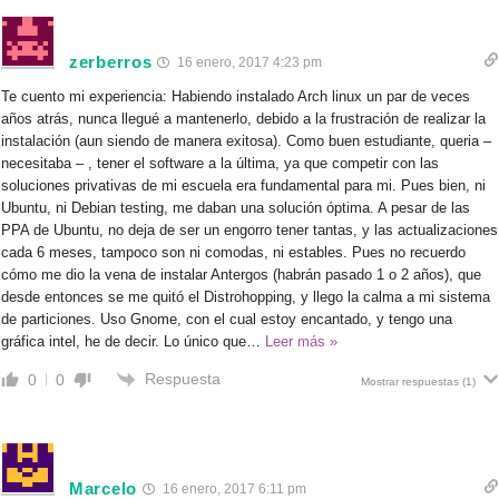
zerberros
16 enero, 2017 4:23 pm
Te cuento mi experiencia: Habiendo instalado Arch linux un par de veces
años atrás, nunca llegué a mantenerlo, debido a la frustración de realizar la
instalación (aun siendo de manera exitosa). Como buen estudiante, queria –
necesitaba – , tener el software a la última, ya que competir con las
soluciones privativas de mi escuela era fundamental para mi. Pues bien, ni
Ubuntu, ni Debian testing, me daban una solución óptima. A pesar de las
PPA de Ubuntu, no deja de ser un engorro tener tantas, y las actualizaciones
cada 6 meses, tampoco son ni comodas, ni estables. Pues no recuerdo
cómo me dio la vena de instalar Antergos (habrán pasado 1 o 2 años), que
desde entonces se me quitó el Distrohopping, y llego la calma a mi sistema
de particiones. Uso Gnome, con el cual estoy encantado, y tengo una
gráfica intel, he de decir. Lo único que
…
Leer más »
Respuesta
0
0
Mostrar respuestas
(1)
Marcelo
16 enero, 2017 6:11 pm