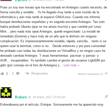
Pues yo soy ese novato que ha encontrado en Antergos cuanto necesito, de
forma sencilla y estable… Yo he llegado muy tarde a este mundo de la
informática y aún más tarde al espacio GNU/Linux. Cuando me informé,
busqué distribuciones españolas y en seguida encontré Antergos. Tan solo
había probado Ubuntu (que no me atraía mucho) y que cambié por Linux
Mint… pero nada más ojear Antergos, quedé enganchado. La instalé de
inmediato (Gnome) y hace más de un año que la disfruto sin ninguna
complicación. Es impresionantemente estable, rápida, sencilla… tanto si se
quiere usar la terminal, como si no… Desde entonces y por pura curiosidad
he probado casi todas las distribuciones en VirtualBox y en ningún caso he
deseado cambiar Antergos. Y esas herramientas: pacman -y pamac- y
AUR… insuperables. Yo también cambié el gestor de usuarios LightDM por
gdm (por consejo en el foro de Antergos) y
…
Leer más »
Respuesta
2
0
Mostrar respuestas
(1)
Ruben
16 enero, 2017 10:00 pm
Enhorabuena por el artículo, Enrique. Sinceramente me ha aparecido muy