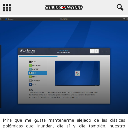
COLABORATORIO
DISTRIBUCIONES GNU/LINUX
MEDIO
NIVELES
5133
31
Mira que me gusta mantenerme alejado de las clásicas
Por
Enrique Bravo
-
16 enero, 2017
polémicas que inundan, día sí y día también, nuestro