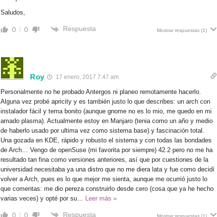
Saludos,
Respuesta
0
0
Mostrar respuestas
(1)
Roy
17 enero, 2017 7:47 am
Personalmente no he probado Antergos ni planeo remotamente hacerlo.
Alguna vez probé apricity y es también justo lo que describes: un arch con
instalador fácil y tema bonito (aunque gnome no es lo mio, me quedo en mi
amado plasma). Actualmente estoy en Manjaro (tenia como un año y medio
de haberlo usado por ultima vez como sistema base) y fascinación total.
Una gozada en KDE, rápido y robusto el sistema y con todas las bondades
de Arch… Vengo de openSuse (mi favorita por siempre) 42.2 pero no me ha
resultado tan fina como versiones anteriores, así que por cuestiones de la
universidad necesitaba ya una distro que no me diera lata y fue como decidí
volver a Arch, pues es lo que mejor me sienta, aunque me ocurrió justo lo
que comentas: me dio pereza construirlo desde cero (cosa que ya he hecho
varias veces) y opté por su
…
Leer más »
Respuesta
0
0
Mostrar respuestas
(1)