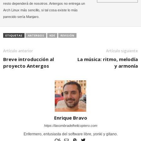
resto dependerá de nosotros. Antergos no entrega un
Arch Linux más sencillo, si tal cosa existe lo más
parecido sería Manjaro.
ETIQUETAS
ANTERGOS
KDE
REVISIÓN
Artículo anterior
Artículo siguiente
Breve introducción al
La música: ritmo, melodía
proyecto Antergos
y armonía
Enrique Bravo
https://lasombradelhelicoptero.com
Enfermero, entusiasta del software libre, yonki y gitano.