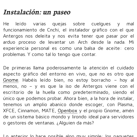
Instalación: un paseo
He leído varias quejas sobre cuelgues y mal
funcionamiento de Cnchi, el instalador gráfico con el que
Antergos nos deleita y nos evita tener que pasar por el
arduo proceso de levantar un Arch desde la nada. Mi
experiencia personal es como una balsa de aceite: cero
problemas. Y como tal lo tengo que contar.
De primeras llama poderosamente la atención el cuidado
aspecto gráfico del entorno en vivo, que no es otro que
Gnome
. Habéis leído bien, no estoy borracho – hoy al
menos, no – y es que la iso de Antergos viene con el
escritorio de la huella como predeterminado, siendo el
único que podemos probar. Ahora bien, a la hora de instalar,
tenemos un amplio abanico donde escoger, con Plasma,
XFCE, Cinnamon, MATE,
Openbox
y el propio Gnome, amén
de un sistema básico mondo y lirondo ideal para servidores
o gestores de ventanas. ¿Alguien da más?
Lo anterior lo hace posible algo muy simple: los paquetes