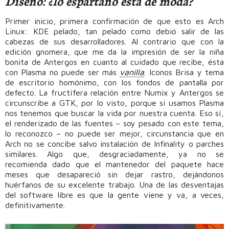
Diseño: ¿lo espartano está de moda?
Primer inicio, primera confirmación de que esto es Arch
Linux: KDE pelado, tan pelado como debió salir de las
cabezas de sus desarrolladores. Al contrario que con la
edición gnomera, que me da la impresión de ser la niña
bonita de Antergos en cuanto al cuidado que recibe, ésta
con Plasma no puede ser más
vanilla
. Iconos Brisa y tema
de escritorio homónimo, con los fondos de pantalla por
defecto. La fructífera relación entre Numix y Antergos se
circunscribe a GTK, por lo visto, porque si usamos Plasma
nos tenemos que buscar la vida por nuestra cuenta. Eso sí,
el renderizado de las fuentes – soy pesado con este tema,
lo reconozco – no puede ser mejor, circunstancia que en
Arch no se concibe salvo instalación de Infinality o parches
similares. Algo que, desgraciadamente, ya no se
recomienda dado que el mantenedor del paquete hace
meses que desapareció sin dejar rastro, dejándonos
huérfanos de su excelente trabajo. Una de las desventajas
del software libre es que la gente viene y va, a veces,
definitivamente.