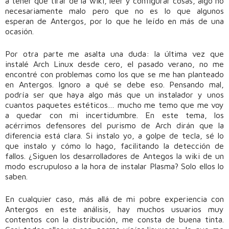
a tener que tirar de la wiki, leer y configurar cosas, algo no
necesariamente malo pero que no es lo que algunos
esperan de Antergos, por lo que he leído en más de una
ocasión.
Por otra parte me asalta una duda: la última vez que
instalé Arch Linux desde cero, el pasado verano, no me
encontré con problemas como los que se me han planteado
en Antergos. Ignoro a qué se debe eso. Pensando mal,
podría ser que haya algo más que un instalador y unos
cuantos paquetes estéticos… mucho me temo que me voy
a quedar con mi incertidumbre. En este tema, los
acérrimos defensores del purismo de Arch dirán que la
diferencia está clara. Si instalo yo, a golpe de tecla, sé lo
que instalo y cómo lo hago, facilitando la detección de
fallos. ¿Siguen los desarrolladores de Antegos la wiki de un
modo escrupuloso a la hora de instalar Plasma? Solo ellos lo
saben.
En cualquier caso, más allá de mi pobre experiencia con
Antergos en este análisis, hay muchos usuarios muy
contentos con la distribución, me consta de buena tinta.