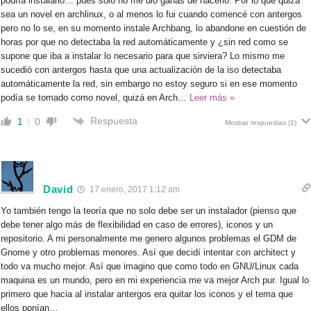
podría instalarlo… pues solo no me dio ganas de hacerlo. Por lo que quizá
sea un novel en archlinux, o al menos lo fui cuando comencé con antergos
pero no lo se, en su momento instale Archbang, lo abandone en cuestión de
horas por que no detectaba la red automáticamente y ¿sin red como se
supone que iba a instalar lo necesario para que sirviera? Lo mismo me
sucedió con antergos hasta que una actualización de la iso detectaba
automáticamente la red, sin embargo no estoy seguro si en ese momento
podía se tomado como novel, quizá en Arch
…
Leer más »
Respuesta
1
0
Mostrar respuestas
(1)
David
17 enero, 2017 1:12 am
Yo también tengo la teoría que no solo debe ser un instalador (pienso que
debe tener algo más de flexibilidad en caso de errores), iconos y un
repositorio. A mi personalmente me genero algunos problemas el GDM de
Gnome y otro problemas menores. Así que decidí intentar con architect y
todo va mucho mejor. Así que imagino que como todo en GNU/Linux cada
maquina es un mundo, pero en mi experiencia me va mejor Arch pur. Igual lo
primero que hacia al instalar antergos era quitar los iconos y el tema que
ellos ponían…