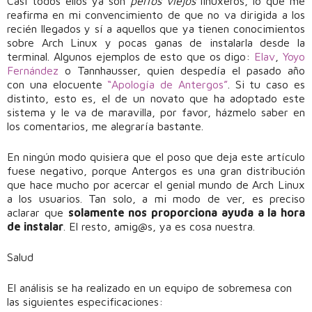
Casi todos ellos ya son
perros viejos
linuxeros, lo que me
reafirma en mi convencimiento de que no va dirigida a los
recién llegados y sí a aquellos que ya tienen conocimientos
sobre Arch Linux y pocas ganas de instalarla desde la
terminal. Algunos ejemplos de esto que os digo:
Elav
,
Yoyo
Fernández
o Tannhausser, quien despedía el pasado año
con una elocuente
“Apología de Antergos”
. Si tu caso es
distinto, esto es, el de un novato que ha adoptado este
sistema y le va de maravilla, por favor, házmelo saber en
los comentarios, me alegraría bastante.
En ningún modo quisiera que el poso que deja este artículo
fuese negativo, porque Antergos es una gran distribución
que hace mucho por acercar el genial mundo de Arch Linux
a los usuarios. Tan solo, a mi modo de ver, es preciso
aclarar que
solamente nos proporciona ayuda a la hora
de instalar
. El resto, amig@s, ya es cosa nuestra.
Salud
El análisis se ha realizado en un equipo de sobremesa con
las siguientes especificaciones: