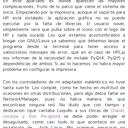
En este apartado es donde aparecen las mayores
complicaciones, fruto de lo parco que viene el sistema de
inicio. Empezando por la impresora, aunque el soporte para
HP está instalado, la aplicación gráfica no se puede
ejecutar por la falta de librerías. El usuario novel,
simplemente verá que pulsa sobre el icono con el logo de
HP y nada sucede. Los que estamos acostumbrados a
bregar con GNU/Linux ya sabemos que debemos lanzar el
programa desde la terminal para tener acceso a
valiosísimos mensajes de error, que en el caso de HPLip
nos informan de la necesidad de instalar PyQt4, PyQt5 y
dependencias de ambos. Si así lo hacemos, no habrá mayor
problema en configurar la impresora.
Con los controladores de mi adaptador inalámbrico no tuve
tanta suerte. Los compilé, como he hecho en multitud de
ocasiones en otras distribuciones, pero algo debía faltar en
NetworkManager, pues no había manera de que
encontrase ninguna red. No dudo que con tiempo y
dedicación (que cantaba Loquillo a sus chicas de
Chanel,
cocaína y Don Perignon
) se debe poder arreglar el
desaguisado, como casi todo lo que acontece en una
instalación de… Arch Linux. Mis primeras pesquisas no