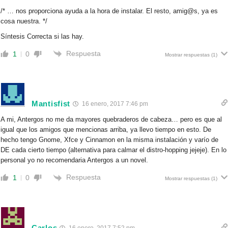
/* … nos proporciona ayuda a la hora de instalar. El resto, amig@s, ya es
cosa nuestra. */
Síntesis Correcta si las hay.
Respuesta
1
0
Mostrar respuestas
(1)
Mantisfist
16 enero, 2017 7:46 pm
A mi, Antergos no me da mayores quebraderos de cabeza… pero es que al
igual que los amigos que mencionas arriba, ya llevo tiempo en esto. De
hecho tengo Gnome, Xfce y Cinnamon en la misma instalación y varío de
DE cada cierto tiempo (alternativa para calmar el distro-hopping jejeje). En lo
personal yo no recomendaria Antergos a un novel.
Respuesta
1
0
Mostrar respuestas
(1)
Carlos
16 enero, 2017 7:52 pm