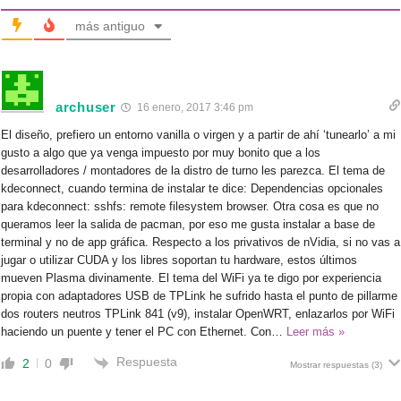
más antiguo
archuser
16 enero, 2017 3:46 pm
El diseño, prefiero un entorno vanilla o virgen y a partir de ahí ‘tunearlo’ a mi
gusto a algo que ya venga impuesto por muy bonito que a los
desarrolladores / montadores de la distro de turno les parezca. El tema de
kdeconnect, cuando termina de instalar te dice: Dependencias opcionales
para kdeconnect: sshfs: remote filesystem browser. Otra cosa es que no
queramos leer la salida de pacman, por eso me gusta instalar a base de
terminal y no de app gráfica. Respecto a los privativos de nVidia, si no vas a
jugar o utilizar CUDA y los libres soportan tu hardware, estos últimos
mueven Plasma divinamente. El tema del WiFi ya te digo por experiencia
propia con adaptadores USB de TPLink he sufrido hasta el punto de pillarme
dos routers neutros TPLink 841 (v9), instalar OpenWRT, enlazarlos por WiFi
haciendo un puente y tener el PC con Ethernet. Con
…
Leer más »
Respuesta
2
0
Mostrar respuestas
(3)