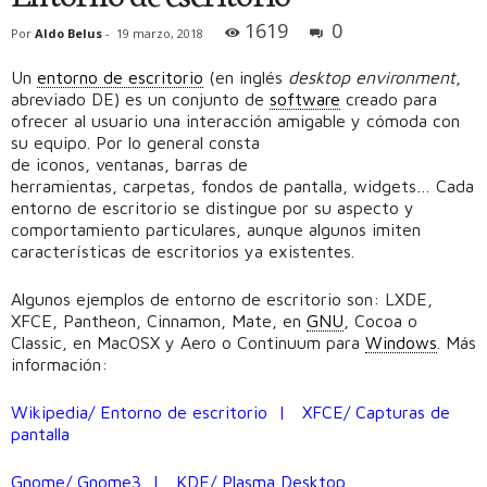
1619
0
Por
Aldo Belus
-
19 marzo, 2018
Un
entorno de escritorio
(en inglés
desktop environment
,
abreviado DE) es un conjunto de
software
creado para
ofrecer al usuario una interacción amigable y cómoda con
su equipo. Por lo general consta
de iconos, ventanas, barras de
herramientas, carpetas, fondos de pantalla, widgets… Cada
entorno de escritorio se distingue por su aspecto y
comportamiento particulares, aunque algunos imiten
características de escritorios ya existentes.
Algunos ejemplos de entorno de escritorio son: LXDE,
XFCE, Pantheon, Cinnamon, Mate, en
GNU
, Cocoa o
Classic, en MacOSX y Aero o Continuum para
Windows
. Más
información:
Wikipedia/ Entorno de escritorio
|
XFCE/ Capturas de
pantalla
Gnome/ Gnome3
|
KDE/ Plasma Desktop