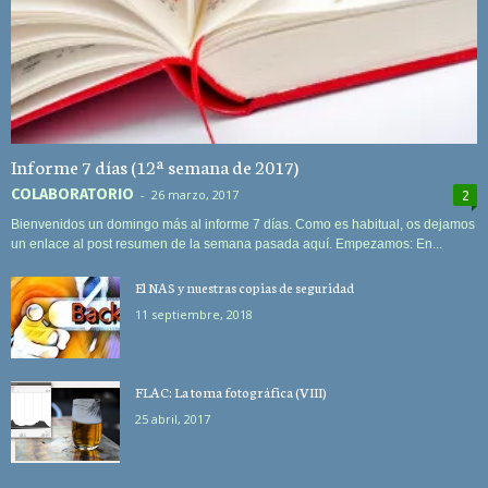
Informe 7 días (12ª semana de 2017)
COLABORATORIO
-
26 marzo, 2017
2
Bienvenidos un domingo más al informe 7 días. Como es habitual, os dejamos
un enlace al post resumen de la semana pasada aquí. Empezamos: En...
El NAS y nuestras copias de seguridad
11 septiembre, 2018
FLAC: La toma fotográfica (VIII)
25 abril, 2017