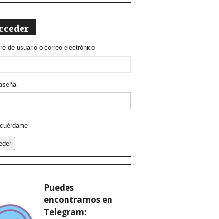
cceder
e de usuario o correo electrónico
aseña
ative:
cuérdame
eder
Puedes
encontrarnos en
Telegram: