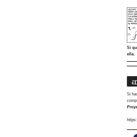
Si qu
ella.
¿
Si ha
compl
Proy
https