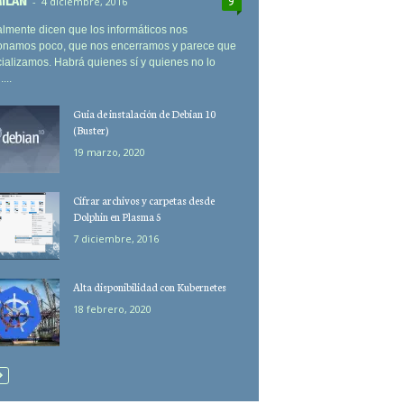
MILAN
-
4 diciembre, 2016
9
lmente dicen que los informáticos nos
ionamos poco, que nos encerramos y parece que
ializamos. Habrá quienes sí y quienes no lo
...
Guia de instalación de Debian 10
(Buster)
19 marzo, 2020
Cifrar archivos y carpetas desde
Dolphin en Plasma 5
7 diciembre, 2016
Alta disponibilidad con Kubernetes
18 febrero, 2020