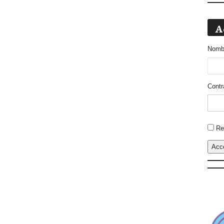
A
Nombr
Contr
Altern
Re
Acc