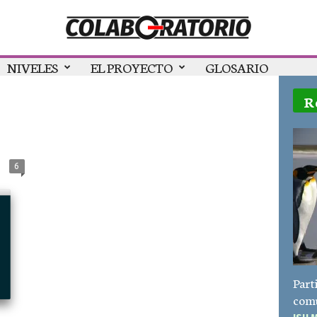
NIVELES
EL PROYECTO
GLOSARIO
R
6
Parti
com