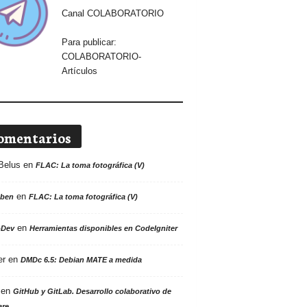
Canal COLABORATORIO
Para publicar:
COLABORATORIO-
Artículos
omentarios
Belus
en
FLAC: La toma fotográfica (V)
en
ben
FLAC: La toma fotográfica (V)
en
oDev
Herramientas disponibles en CodeIgniter
er
en
DMDc 6.5: Debian MATE a medida
en
GitHub y GitLab. Desarrollo colaborativo de
are