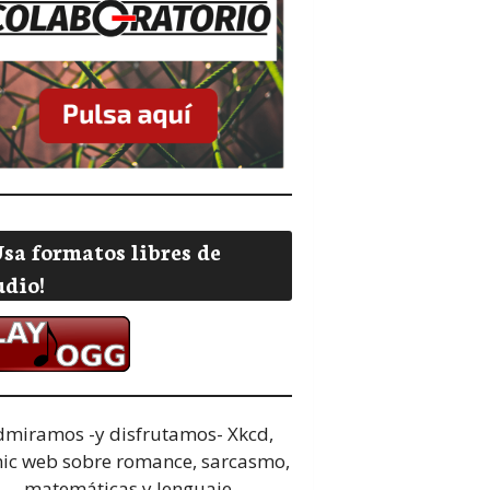
Usa formatos libres de
udio!
dmiramos -y disfrutamos-
Xkcd,
ic web sobre romance, sarcasmo,
matemáticas y lenguaje