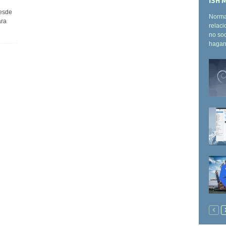
ISH 
desde
Norma
ara
relac
no soc
hagan.