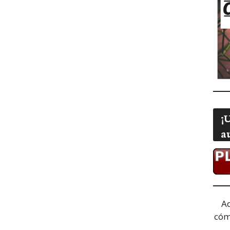
¡
a
A
cóm