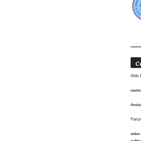
C
Aldo 
nacho
Push
Panz
milon
softw