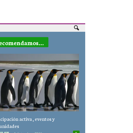
ecomendamos...
cipación activa , eventos y
unidades