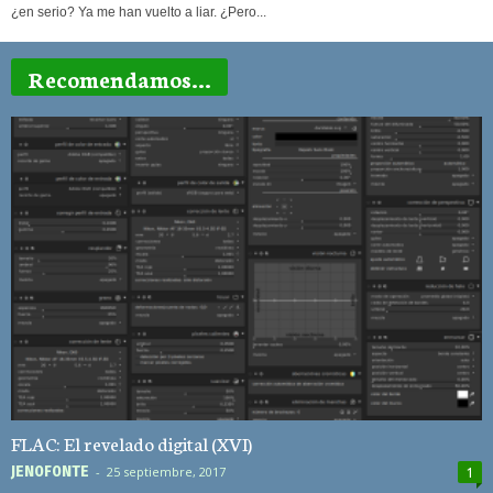
¿en serio? Ya me han vuelto a liar. ¿Pero...
Recomendamos...
FLAC: El revelado digital (XVI)
JEN0F0NTE
-
25 septiembre, 2017
1