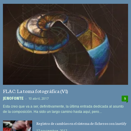
FLAC: La toma fotográfica (VI)
JEN0F0NTE
-
10 abril, 2017
9
Esta creo que va a ser, definitivamente, la última entrada dedicada al asunto
de la composición. Ha sido un largo camino hasta aquí, pero...
Registro de cambios en el sistema de ficheros con inotify
17 noviembre, 2017