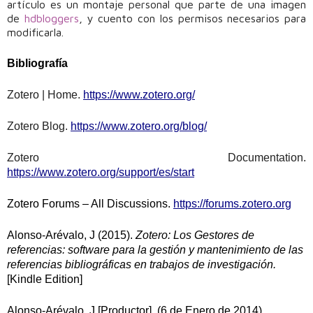
artículo es un montaje personal que parte de una imagen
de
hdbloggers
, y cuento con los permisos necesarios para
modificarla.
Bibliografía
Zotero | Home.
https
://
www
.
zotero
.
org
/
Zotero Blog.
https
://
www
.
zotero
.
org
/
blog
/
Zotero Documentation.
https
://
www
.
zotero
.
org
/
support
/
es
/
start
Zotero Forums – All Discussions.
https
://
forums
.
zotero
.
org
Alonso-Arévalo, J (2015).
Zotero: Los Gestores de
referencias: software para la gestión y mantenimiento de las
referencias bibliográficas en trabajos de investigación.
[Kindle Edition]
Alonso-Arévalo, J [Productor]. (6 de Enero de 2014).