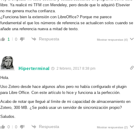
libre. Ya realicé mi TFM con Mendeley, pero desde que lo adquirió Elsevier
no me genera mucha confianza.
¿Funciona bien la extensión con LibreOffice? Porque me parece
fundamental el que los números de referencia se actualicen solos cuando se
añade una referencia nueva a mitad de texto.
Respuesta
1
0
Mostrar respuestas
(4)
Hiperterminal
2 febrero, 2017 8:38 pm
Hola.
Uso Zotero desde hace algunos años pero no había configurado el plugin
para Libre Office. Con este artículo lo hice y funciona a la perfección.
Acabo de notar que llegué al límite de mi capacidad de almacenamiento en
Zotero, 300 MB. ¿Se podrá usar un servidor de sincronización propio?
Saludos.
Respuesta
0
0
Mostrar respuestas
(2)