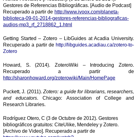
Gestores de Referencias Bibliográficas. [Audio de Podcast]
Recuperado a partir de
http://www.ivoox.com/planeta-
biblioteca-09-01-2014-gestores-referencias-bibliograficas-
audios-mp3_rf_2718862_1.html
Getting Started – Zotero – LibGuides at Acadia University.
Recuperado a partir de
http://libguides.acadiau.ca/zotero-to-
Zotero
Howard, S. (2014). ZoteroWiki – Introducing Zotero.
Recuperado a partir de
http://sharonhoward.org/zoterowiki/Main/HomePage
Puckett, J. (2011).
Zotero: a guide for librarians, researchers,
and educators
. Chicago: Association of College and
Research Libraries.
Rodríguez Otero, C (3 de Octubre de 2012). Gestores
bibliográficos gratuitos: CiteUlike, Mendeley y Zotero.
[Archivo de Video]. Recuperado a partir de