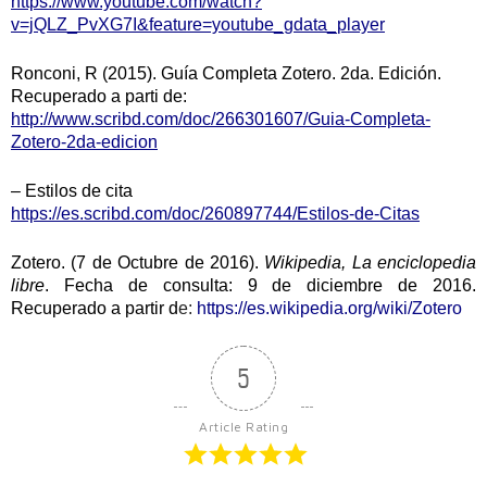
https://www.youtube.com/watch?
v=jQLZ_PvXG7I&feature=youtube_gdata_player
Ronconi, R (2015). Guía Completa Zotero. 2da. Edición.
Recuperado a parti de:
http://www.scribd.com/doc/266301607/Guia-Completa-
Zotero-2da-edicion
– Estilos de cita
https://es.scribd.com/doc/260897744/Estilos-de-Citas
Zotero. (7 de Octubre de 2016).
Wikipedia, La enciclopedia
libre
. Fecha de consulta: 9 de diciembre de 2016.
Recuperado a partir d
e:
https://es.wikipedia.org/wiki/Zotero
5
Article Rating