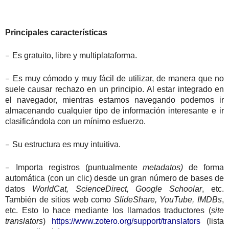
Principales características
–
Es gratuito, libre y multiplataforma.
–
Es muy cómodo y muy fácil de utilizar, de manera que no
suele causar rechazo en un principio. Al estar integrado en
el navegador, mientras estamos navegando podemos ir
almacenando cualquier tipo de información interesante e ir
clasificándola con un mínimo esfuerzo.
–
Su estructura es muy intuitiva.
–
Importa registros (puntualmente
metadatos)
de forma
automática (con un clic) desde un gran número de bases de
datos
W
orldCat, ScienceDirect,
Google Schoolar
, etc.
Ta
mbién de sitios web como
SlideShare, YouTube, IMDBs
,
etc. Esto lo hace mediante los llamados
traductores (
site
translators
)
https://www.zotero.org/support/translators
(lista