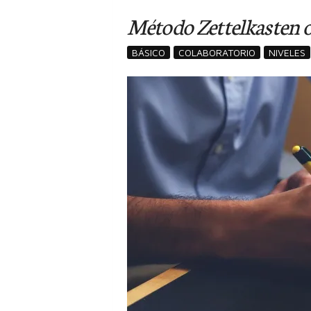
Método Zettelkasten o
BÁSICO
COLABORATORIO
NIVELES