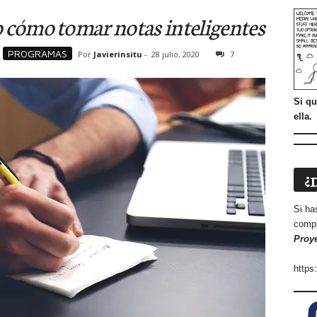
 cómo tomar notas inteligentes
PROGRAMAS
Por
Javierinsitu
-
28 julio, 2020
7
Si qu
ella.
¿
Si ha
compl
Proy
https