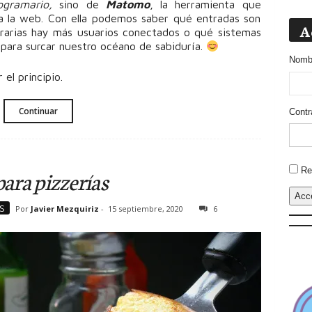
ogramario,
sino de
Matomo
, la herramienta que
s a la web. Con ella podemos saber qué entradas son
A
orarias hay más usuarios conectados o qué sistemas
 para surcar nuestro océano de sabiduría.
Nombr
el principio.
Continuar
Contr
Altern
Re
ara pizzerías
Acc
S
Por
Javier Mezquiriz
-
15 septiembre, 2020
6