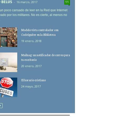
 BELUS
-
16 marzo, 2017
11
un poco cansado de leer en la Red que Internet
eado por los militares. No es cierto, al menos no
.
Modelo vista controlador con
CodeIgniter en la Biblioteca
19 enero, 2018
Mailnag: un notificador de correo para
tu escritorio
20 enero, 2017
El horario cristiano
24 mayo, 2017