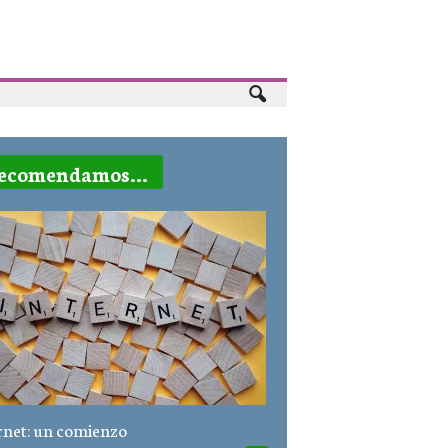
ecomendamos...
rnet: un comienzo