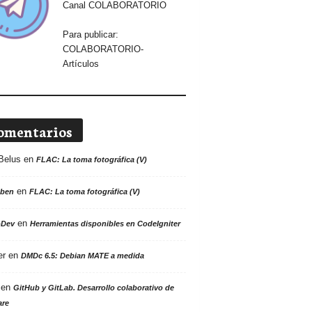
Canal COLABORATORIO
Para publicar:
COLABORATORIO-
Artículos
omentarios
Belus
en
FLAC: La toma fotográfica (V)
en
ben
FLAC: La toma fotográfica (V)
en
oDev
Herramientas disponibles en CodeIgniter
er
en
DMDc 6.5: Debian MATE a medida
en
GitHub y GitLab. Desarrollo colaborativo de
are