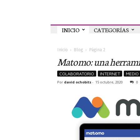
Colaboratorio
INICIO
CATEGORÍAS
Inicio
Blog
Página 2
Matomo: una herramien
COLABORATORIO
INTERNET
MEDIO
Por
david ochobits
-
15 octubre, 2020
0