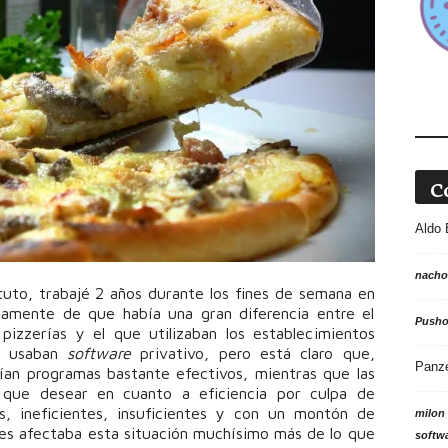
C
Aldo 
nacho
tuto, trabajé 2 años durante los fines de semana en
idamente de que había una gran diferencia entre el
Push
izzerías y el que utilizaban los establecimientos
as usaban
software
privativo, pero está claro que,
Panz
ían programas bastante efectivos, mientras que las
e que desear en cuanto a eficiencia por culpa de
as, ineficientes, insuficientes y con un montón de
milon
 les afectaba esta situación muchísimo más de lo que
softw