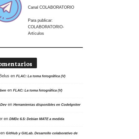
Canal COLABORATORIO
Para publicar:
COLABORATORIO-
Artículos
omentarios
Belus
en
FLAC: La toma fotográfica (V)
en
ben
FLAC: La toma fotográfica (V)
en
oDev
Herramientas disponibles en CodeIgniter
er
en
DMDc 6.5: Debian MATE a medida
en
GitHub y GitLab. Desarrollo colaborativo de