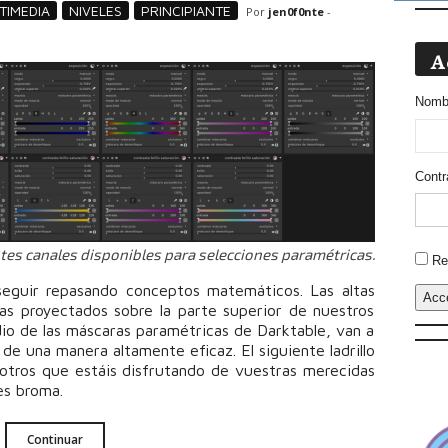
TIMEDIA
NIVELES
PRINCIPIANTE
Por
jen0f0nte
-
A
Nombr
Contr
tes canales disponibles para selecciones paramétricas.
Altern
Re
seguir repasando conceptos matemáticos. Las altas
Acc
tas proyectados sobre la parte superior de nuestros
io de las máscaras paramétricas de Darktable, van a
 de una manera altamente eficaz. El siguiente ladrillo
otros que estáis disfrutando de vuestras merecidas
es broma.
Continuar