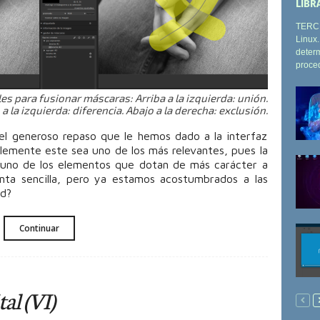
LIBR
TERCE
Linux
determ
proced
s para fusionar máscaras: Arriba a la izquierda: unión.
 a la izquierda: diferencia. Abajo a la derecha: exclusión.
 el generoso repaso que le hemos dado a la interfaz
blemente este sea uno de los más relevantes, pues la
 uno de los elementos que dotan de más carácter a
ta sencilla, pero ya estamos acostumbrados a las
ad?
Continuar
al (VI)