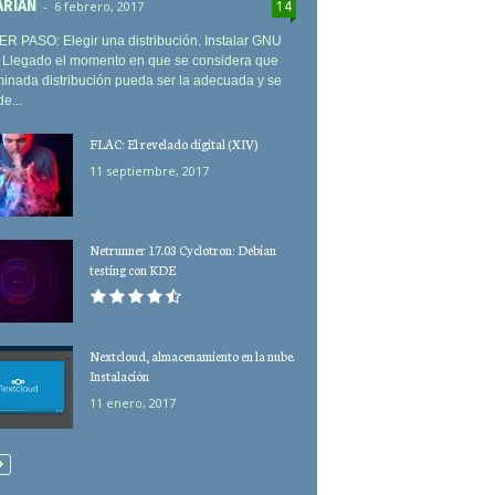
ARIAN
-
6 febrero, 2017
14
R PASO: Elegir una distribución. Instalar GNU
. Llegado el momento en que se considera que
inada distribución pueda ser la adecuada y se
e...
FLAC: El revelado digital (XIV)
11 septiembre, 2017
Netrunner 17.03 Cyclotron: Debian
testing con KDE
Nextcloud, almacenamiento en la nube.
Instalación
11 enero, 2017