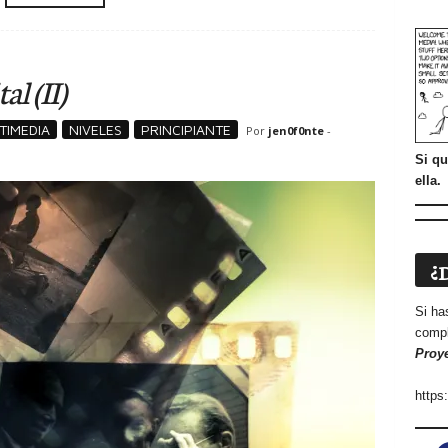
l (II)
TIMEDIA
NIVELES
PRINCIPIANTE
Por
jen0f0nte
-
Si qu
ella.
¿
Si ha
compl
Proy
https