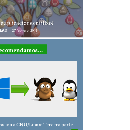
e aplicaciones utilizo?
REAO
-
27 febrero, 2018
ecomendamos...
ación a GNU/Linux: Tercera parte