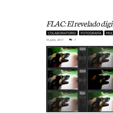
FLAC: El revelado digit
COLABORATORIO
FOTOGRAFÍA
MUL
10 julio, 2017
7