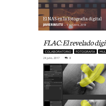
El NAS en la fotografía digital
JAVIERINSITU
-
9 octubre, 2018
FLAC: El revelado digit
COLABORATORIO
FOTOGRAFÍA
MUL
24 julio, 2017
8