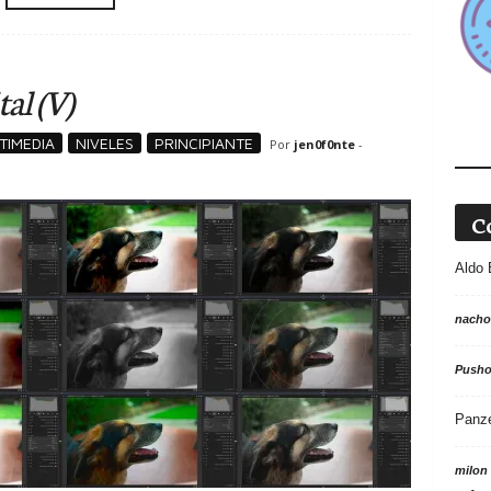
al (V)
TIMEDIA
NIVELES
PRINCIPIANTE
Por
jen0f0nte
-
C
Aldo 
nacho
Push
Panz
milon