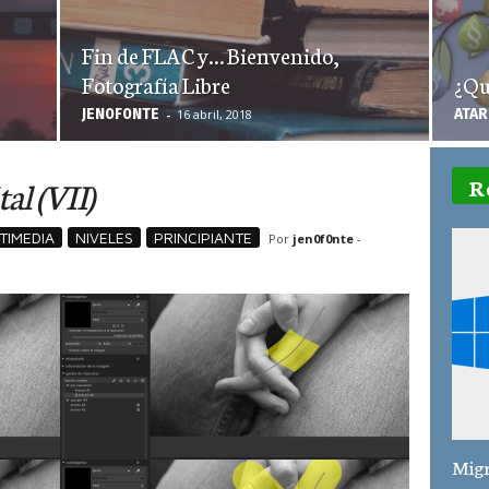
Fin de FLAC y… Bienvenido,
Fotografía Libre
¿Qu
JEN0F0NTE
ATA
-
16 abril, 2018
al (VII)
R
TIMEDIA
NIVELES
PRINCIPIANTE
Por
jen0f0nte
-
Migr