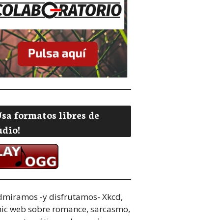
Usa formatos libres de
udio!
dmiramos -y disfrutamos-
Xkcd,
ic web sobre romance, sarcasmo,