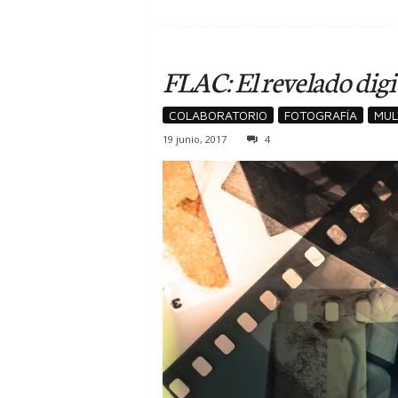
FLAC: El revelado digita
COLABORATORIO
FOTOGRAFÍA
MUL
19 junio, 2017
4