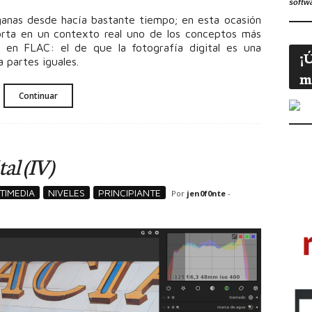
softw
ganas desde hacía bastante tiempo; en esta ocasión
ta en un contexto real uno de los conceptos más
 en FLAC: el de que la fotografía digital es una
¡
 partes iguales.
m
Continuar
al (IV)
TIMEDIA
NIVELES
PRINCIPIANTE
Por
jen0f0nte
-