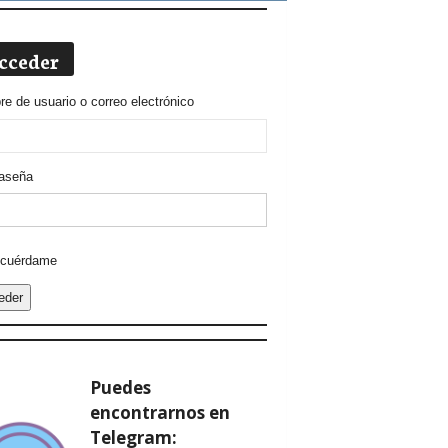
cceder
e de usuario o correo electrónico
aseña
ative:
cuérdame
eder
Puedes
encontrarnos en
Telegram: