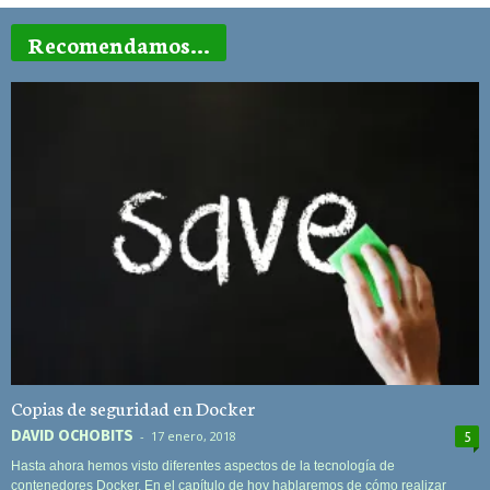
Recomendamos...
Copias de seguridad en Docker
DAVID OCHOBITS
-
17 enero, 2018
5
Hasta ahora hemos visto diferentes aspectos de la tecnología de
contenedores Docker. En el capítulo de hoy hablaremos de cómo realizar