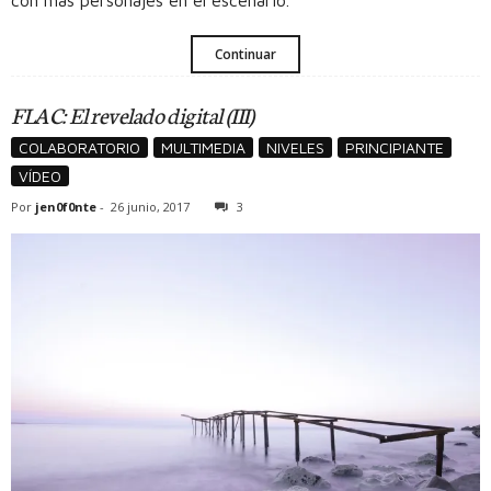
Continuar
FLAC: El revelado digital (III)
COLABORATORIO
MULTIMEDIA
NIVELES
PRINCIPIANTE
VÍDEO
Por
jen0f0nte
-
26 junio, 2017
3