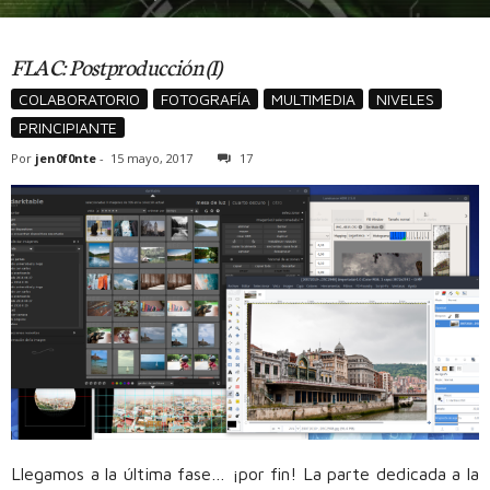
FLAC: Postproducción (I)
COLABORATORIO
FOTOGRAFÍA
MULTIMEDIA
NIVELES
PRINCIPIANTE
Por
jen0f0nte
-
15 mayo, 2017
17
Llegamos a la última fase… ¡por fin! La parte dedicada a la