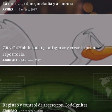
La música: ritmo, melodía y armonía
XPHNX
-
17 enero, 2017
Git y GitHub. Instalar, configurar y crear tu primer
repositorio.
ATAREAO
-
24 enero, 2017
Registro y control de acceso con CodeIgniter
ATAREAO
-
12 febrero, 2018