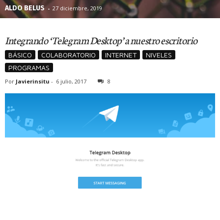
ALDO BELUS
-
27 diciembre, 2019
Integrando ‘Telegram Desktop’ a nuestro escritorio
BÁSICO
COLABORATORIO
INTERNET
NIVELES
PROGRAMAS
Por
Javierinsitu
-
6 julio, 2017
8