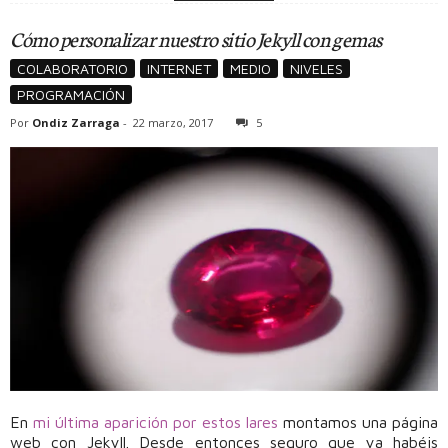
Cómo personalizar nuestro sitio Jekyll con gemas
COLABORATORIO
INTERNET
MEDIO
NIVELES
PROGRAMACIÓN
Por
Ondiz Zarraga
-
22 marzo, 2017
5
En
mi última aparición por estos lares
montamos una página
web con Jekyll. Desde entonces seguro que ya habéis