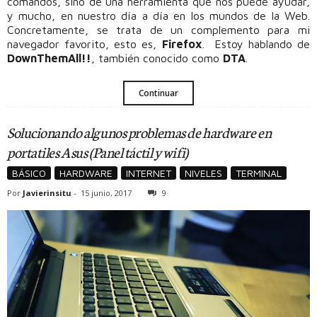
comandos, sino de una herramienta que nos puede ayudar,
y mucho, en nuestro día a día en los mundos de la Web.
Concretamente, se trata de un complemento para mi
navegador favorito, esto es,
Firefox
. Estoy hablando de
DownThemAll!!
, también conocido como
DTA
.
Continuar
Solucionando algunos problemas de hardware en
portatiles Asus (Panel táctil y wifi)
BÁSICO
HARDWARE
INTERNET
NIVELES
TERMINAL
Por
Javierinsitu
-
15 junio, 2017
9