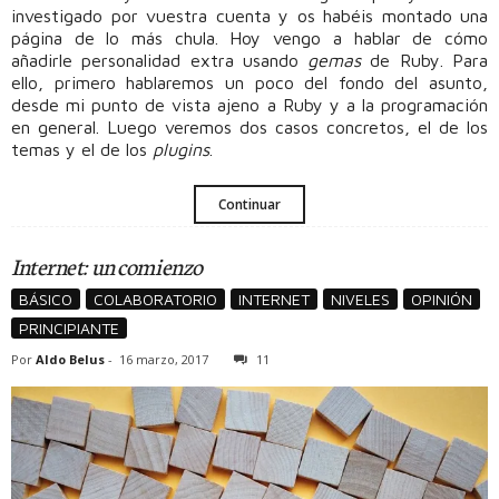
investigado por vuestra cuenta y os habéis montado una
página de lo más chula. Hoy vengo a hablar de cómo
añadirle personalidad extra usando
gemas
de Ruby. Para
ello, primero hablaremos un poco del fondo del asunto,
desde mi punto de vista ajeno a Ruby y a la programación
en general. Luego veremos dos casos concretos, el de los
temas y el de los
plugins
.
Continuar
Internet: un comienzo
BÁSICO
COLABORATORIO
INTERNET
NIVELES
OPINIÓN
PRINCIPIANTE
Por
Aldo Belus
-
16 marzo, 2017
11