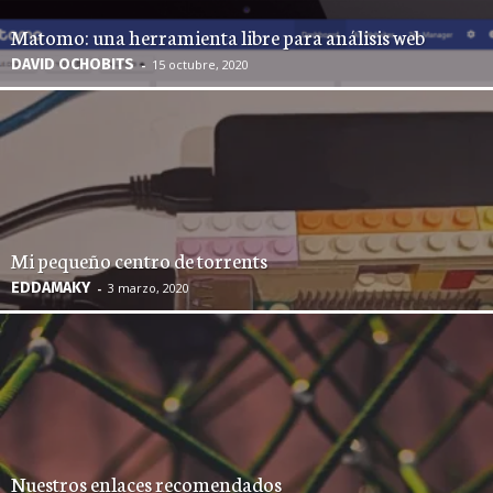
Matomo: una herramienta libre para análisis web
DAVID OCHOBITS
-
15 octubre, 2020
Mi pequeño centro de torrents
EDDAMAKY
-
3 marzo, 2020
Nuestros enlaces recomendados