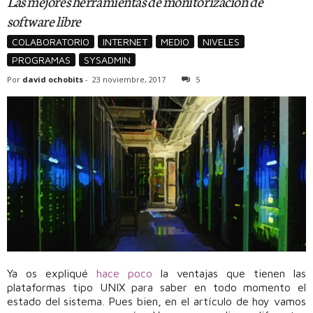
Las mejores herramientas de monitorización de
software libre
COLABORATORIO
INTERNET
MEDIO
NIVELES
PROGRAMAS
SYSADMIN
Por
david ochobits
-
23 noviembre, 2017
5
Ya os expliqué
hace poco
la ventajas que tienen las
plataformas tipo UNIX para saber en todo momento el
estado del sistema. Pues bien, en el artículo de hoy vamos