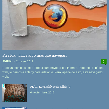
Firefox… hace algo más que navegar.
MAURI
-
2 mayo, 2018
3
Habitualmente usamos Firefox para navegar por Internet. Ponemos la página
web, le damos a enter y para adelante. Pero, aparte de esto, este navegador
web...
FLAC: Los archivos de salida (I)
6 noviembre, 2017