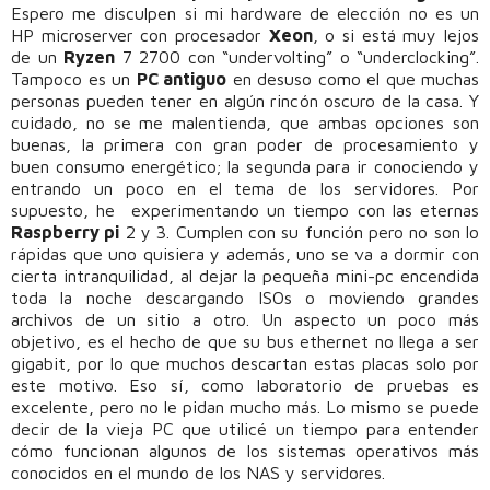
Espero me disculpen si mi hardware de elección no es un
HP microserver con procesador
Xeon
, o si está muy lejos
de un
Ryzen
7 2700 con “undervolting” o “underclocking”.
Tampoco es un
PC antiguo
en desuso como el que muchas
personas pueden tener en algún rincón oscuro de la casa. Y
cuidado, no se me malentienda, que ambas opciones son
buenas, la primera con gran poder de procesamiento y
buen consumo energético; la segunda para ir conociendo y
entrando un poco en el tema de los servidores. Por
supuesto, he experimentando un tiempo con las eternas
Raspberry pi
2 y 3. Cumplen con su función pero no son lo
rápidas que uno quisiera y además, uno se va a dormir con
cierta intranquilidad, al dejar la pequeña mini-pc encendida
toda la noche descargando ISOs o moviendo grandes
archivos de un sitio a otro. Un aspecto un poco más
objetivo, es el hecho de que su bus ethernet no llega a ser
gigabit, por lo que muchos descartan estas placas solo por
este motivo. Eso sí, como laboratorio de pruebas es
excelente, pero no le pidan mucho más. Lo mismo se puede
decir de la vieja PC que utilicé un tiempo para entender
cómo funcionan algunos de los sistemas operativos más
conocidos en el mundo de los NAS y servidores.