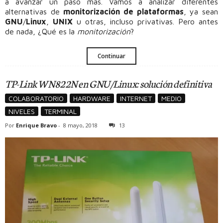
a avanzar un paso más. Vamos a analizar diferentes
alternativas de
monitorización de plataformas
, ya sean
GNU
/
Linux
,
UNIX
u otras, incluso privativas. Pero antes
de nada, ¿Qué es la
monitorización
?
Continuar
TP-Link WN822N en GNU/Linux: solución definitiva
COLABORATORIO
HARDWARE
INTERNET
MEDIO
NIVELES
TERMINAL
Por
Enrique Bravo
-
8 mayo, 2018
13