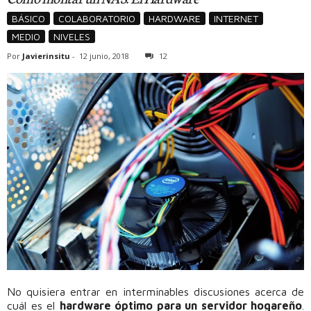
BÁSICO
COLABORATORIO
HARDWARE
INTERNET
MEDIO
NIVELES
Por
Javierinsitu
-
12 junio, 2018
12
No quisiera entrar en interminables discusiones acerca de
cuál es el
hardware óptimo para un servidor hogareño
.