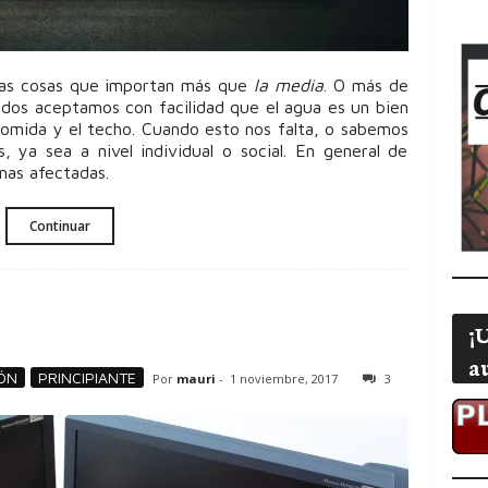
nas cosas que importan más que
la media
. O más de
dos aceptamos con facilidad que el agua es un bien
 comida y el techo. Cuando esto nos falta, o sabemos
, ya sea a nivel individual o social. En general de
nas afectadas.
Continuar
¡
a
ÓN
PRINCIPIANTE
Por
mauri
-
1 noviembre, 2017
3