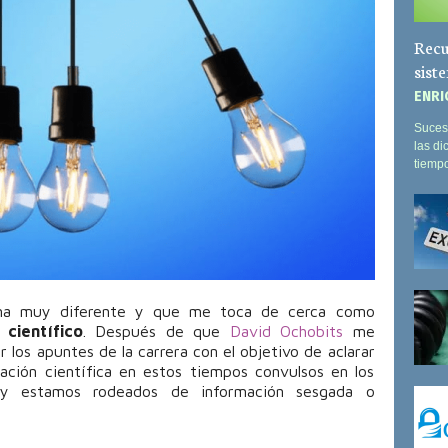
Recu
sist
ENRI
Suces
las d
tiempo
ema muy diferente y que me toca de cerca como
científico
. Después de que
David Ochobits
me
or los apuntes de la carrera con el objetivo de aclarar
ación científica en estos tiempos convulsos en los
 y estamos rodeados de información sesgada o