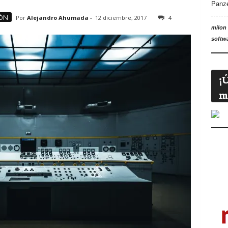
Panz
ÓN
Por
Alejandro Ahumada
-
12 diciembre, 2017
4
milon
softw
¡
m