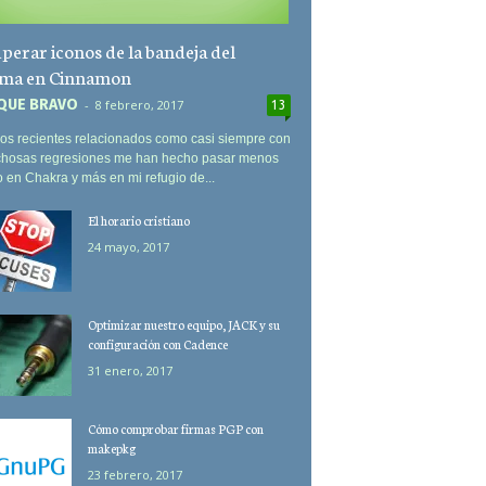
perar iconos de la bandeja del
ema en Cinnamon
QUE BRAVO
-
8 febrero, 2017
13
os recientes relacionados como casi siempre con
ichosas regresiones me han hecho pasar menos
 en Chakra y más en mi refugio de...
El horario cristiano
24 mayo, 2017
Optimizar nuestro equipo, JACK y su
configuración con Cadence
31 enero, 2017
Cómo comprobar firmas PGP con
makepkg
23 febrero, 2017