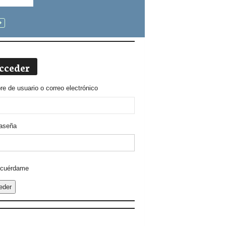
cceder
e de usuario o correo electrónico
aseña
ative:
cuérdame
eder