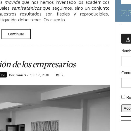
una
movida
que nos hemos inventado los académicos
tuales
semisatánicos
que seguimos, sino un conjunto
estros resultados son fiables y reproducibles,
tigación debe tener. Os cuento.
Continuar
A
Nombr
ión de los empresarios
Contr
ÓN
Por
mauri
-
1 junio, 2018
2
Altern
Re
Acc