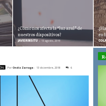
¿Cómo nos afecta la “luz azul” de
¿Ha
nuestros dispositivos?
en 
JAVIERINSITU
COL
-
13 agosto, 2019
R
ÓN
Por
Ondiz Zarraga
-
13 diciembre, 2018
6