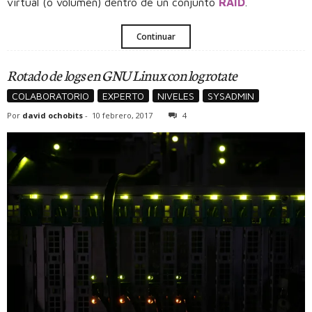
virtual (o volumen) dentro de un conjunto
RAID
.
Continuar
Rotado de logs en GNU Linux con logrotate
COLABORATORIO
EXPERTO
NIVELES
SYSADMIN
Por
david ochobits
-
10 febrero, 2017
4