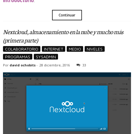
introductorio
.
Continuar
Nextcloud, almacenamiento en la nube y mucho más
(primera parte)
COLABORATORIO
INTERNET
MEDIO
NIVELES
PROGRAMAS
SYSADMIN
Por
david ochobits
-
28 diciembre, 2016
33