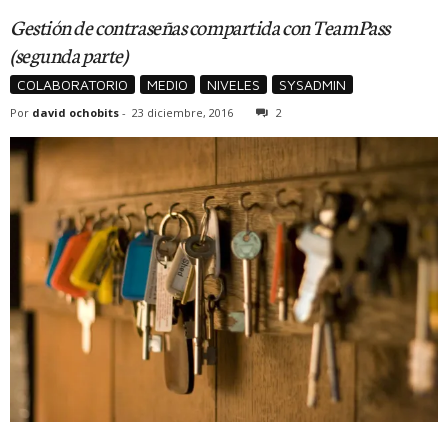
Gestión de contraseñas compartida con TeamPass
(segunda parte)
COLABORATORIO
MEDIO
NIVELES
SYSADMIN
Por
david ochobits
-
23 diciembre, 2016
2