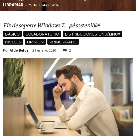
LIBRARIAN
-
25 diciembre, 2016
Fin de soporte Windows 7… ¡sé sostenible!
BÁSICO
COLABORATORIO
DISTRIBUCIONES GNU/LINUX
NIVELES
OPINIÓN
PRINCIPIANTE
Por
Aldo Belus
-
21 enero, 2020
2