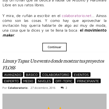
soy un rufián que se dedica a hablar de Arduino y Hardware
Libre en sus ratos libres.
Y mira, de rufián a escribir en el
colaboratorio.net
… Ainsss
cómo son las cosas. Y como hay que aprovechar la
invitación hoy quería hablarte de algo así muy de moda,
una cosa que la dices y se te llena la boca:
el movimiento
maker
.
Continuar
Linux y Tapas: Un evento donde mostrar tus proyectos
FLOSS
AVANZADO
BÁSICO
COLABORATORIO
EVENTOS
EXPERTO
MEDIO
NIVELES
OFF-TOPIC
PRINCIPIANTE
Por
Colaboratorio
-
27 diciembre, 2016
2