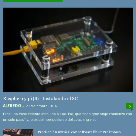
Raspberry pi (II) – Instalando el SO
ALFREDO
-
29 diciembre, 2016
6
Dice una frase célebre atribuida a Lao-Tse, que “todo gran viaje comienza con
un solo paso” y, lejos del neo-postureo del coaching y su...
Producción musical con software libre: Preámbulo